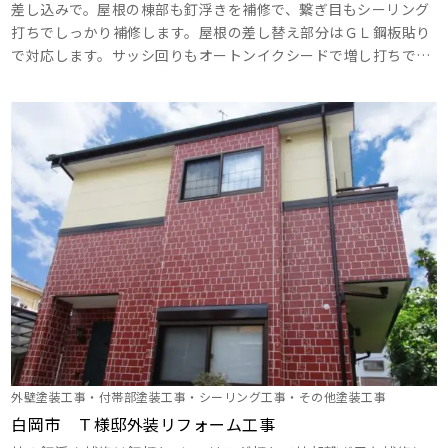
差し込みで。屋根の棟部も釘浮きを補修で、繋ぎ目もシーリング
打ちでしっかり補修します。屋根の差し替え部分はＧＬ鋼板貼り
で対応します。サッシ回りもオートンイクシードで増し打ちで、
外壁のひび割れ、穴、出隅部補修もシーリング打ちで。破風板、
幕板は下塗りはハイパーシーラーエポを使用して浸透力を高めま
す。破風板、幕板の目地シーリングは打ち替えで。蓮がタイルも
念入りに洗浄します。 駐車スペース、外塀、玄関ポーチもしっ
かりと綺麗に洗浄しますね！ ･･･
外壁塗装工事・付帯部塗装工事・シーリング工事・その他塗装工事
白岡市 Ｔ様邸外装リフォーム工事