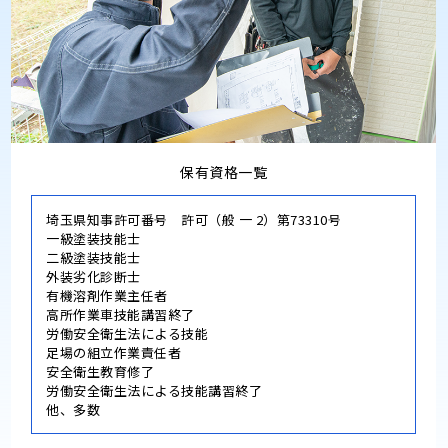
保有資格一覧
埼玉県知事許可番号 許可（般 一 2）第73310号
一級塗装技能士
二級塗装技能士
外装劣化診断士
有機溶剤作業主任者
高所作業車技能講習終了
労働安全衛生法による技能
足場の組立作業責任者
安全衛生教育修了
労働安全衛生法による技能講習終了
他、多数