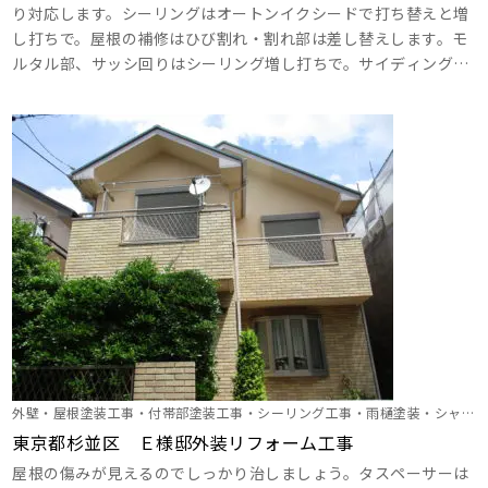
り対応します。シーリングはオートンイクシードで打ち替えと増
し打ちで。屋根の補修はひび割れ・割れ部は差し替えします。モ
ルタル部、サッシ回りはシーリング増し打ちで。サイディング部
は化粧シーリングで増し打ちします。目地は化粧シーリング増し
打ちで。外壁のひび割れや穴、出隅部補修はシーリング打ち
で。。破風板、幕板の目地をシーリングで打ち替えます。色味も
カラーシュミレーションでしっかり相談して決めましょう！ ･･･
外壁・屋根塗装工事・付帯部塗装工事・シーリング工事・雨樋塗装・シャッ
ターＢＯＸ塗装
東京都杉並区 Ｅ様邸外装リフォーム工事
屋根の傷みが見えるのでしっかり治しましょう。タスペーサーは