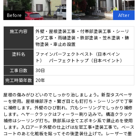
Before
After
施工内容
外壁・屋根塗装工事・付帯部塗装工事・シーリ
ング工事・雨樋塗装・鉄部塗装・笠木塗装・鋳
物塗装・車止め設置
塗料名
ファインパーフェクトベスト（日本ペイン
ト） パーフェクトトップ（日本ペイント）
工事日数
30日
完工時築年数
20年
屋根の傷みがひどいのでしっかり治しましょう。新型タスペーサ
ーを使用。屋根棟部浮き・繋ぎ目とも釘打ち・シーリングで丁寧
に補修します。外壁のひび割れ、穴もシーリングでしっかり補修
します。ヘヤ―クラックはフィーラー刷り込みで。構造クラック
補修はシーリング打ち。鉄部系は全てエポキシ系で錆止めを使用
します。入口アーチ外壁の仕上げは左官工事+塗装工事で。ベース
コートのあと化粧板を貼ってその後塗装仕上げで。レーザーで墨