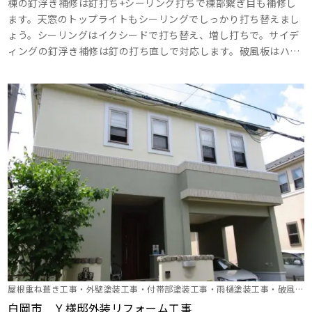
棟の釘浮き補修は釘打ち+シーリング打ちで棟部繋ぎ目も補修し
ます。天窓のトップライトもシーリングでしっかり打ち替えまし
ょう。シーリングはイクシードで打ち替え、増し打ちで。サイデ
ィングの釘浮き補修は釘の打ち直しで対応します。破風板はハイ
パーシーラーエポを塗布。目地もシーリングで打ち替えます。外
壁2Ｆ部分は塗りつぶし工法で仕上げます。外壁1Ｆ部分は意匠性
仕上げ工法で4回塗りです。最高級塗料+さらに最高級の仕事をお
約束します。 ･･･
屋根重ね葺き工事・外壁塗装工事・付帯部塗装工事・雨樋塗装工事・破風
板・軒天塗装・シャッターボックス塗装・外塀塗装
白岡市 Ｙ様邸外装リフォーム工事