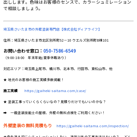
出しします。色味はお客様のセンスで、カラーシュミレーション
で相談しましょう。
埼玉県さいたま市の
外壁塗装専門店【株式会社ディアライフ】
住所：埼玉県さいたま市北区別所町52－10 ウエルズ別所町B棟101
お問い合わせ窓口：
050-7586-6549
（9:00-18:00 年末年始/夏季休暇あり）
対応エリア：埼玉県上尾市、桶川市、北本市、行田市、東松山市、他
★ 地元のお客様の施工実績多数掲載！
施工実績
https://gaiheki-saitama.com/case/
★ 塗装工事っていくらくらいなの？見積りだけでもいいのかな？
➡ 一級塗装技能士の屋根、外壁の無料点検をご利用ください！
外壁塗装の無料見積もり
https://gaiheki-saitama.com/inspection/
★色を塗る前にシミュレーションしたい、塗装以外の工事方法はないの？ どん