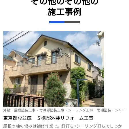
その他のその他の
施工事例
外壁・屋根塗装工事・付帯部塗装工事・シーリング工事・雨樋塗装・シャッ
ターＢＯＸ塗装・外塀塗装・屋根補修工事
東京都杉並区 Ｓ様邸外装リフォーム工事
屋根の棟の傷みは補修作業で。釘打ち+シーリング打ちでしっか