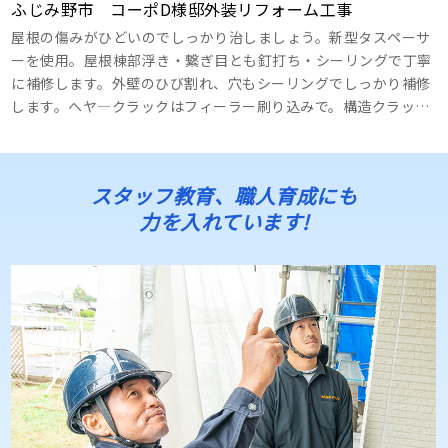
装・笠木塗装・鋳物塗装・車止め設置
ふじみ野市 コーポD様邸外装リフォーム工事
屋根の傷みがひどいのでしっかり治しましょう。新型タスペーサ
ーを使用。屋根棟部浮き・繋ぎ目とも釘打ち・シーリングで丁寧
に補修します。外壁のひび割れ、穴もシーリングでしっかり補修
します。ヘヤ―クラックはフィーラー刷り込みで。構造クラック
補修はシーリング打ち。鉄部系は全てエポキシ系で錆止めを使用
します。入口アーチ外壁の仕上げは左官工事+塗装工事で。ベー
スコートのあと化粧板を貼ってその後塗装仕上げで。レーザーで
スタッフ教育、職人育成にも
墨出しします。色味はお客様のセンスで、カラーシュミレーショ
力を入れています!
ンで相談しましょう。 ･･･