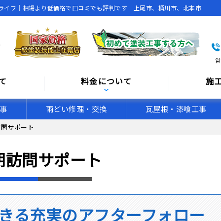
ライフ｜相場より低価格で口コミでも評判です 上尾市、桶川市、北本市
営
て
料金について
施
事
雨どい修理・交換
瓦屋根・漆喰工事
訪問サポート
期訪問サポート
きる充実のアフターフォロー