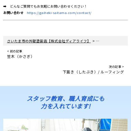
➡ どんなご質問でもお気軽にお問い合わせください！
お問い合わせ
https://gaiheki-saitama.com/contact/
>
さいたま市の外壁塗装店【株式会社ディアライフ】
野地板（のじいた）
< 前の記事
笠木（かさぎ）
次の記事 >
下葺き（したぶき）/ ルーフィング
スタッフ教育、職人育成にも
力を入れています!