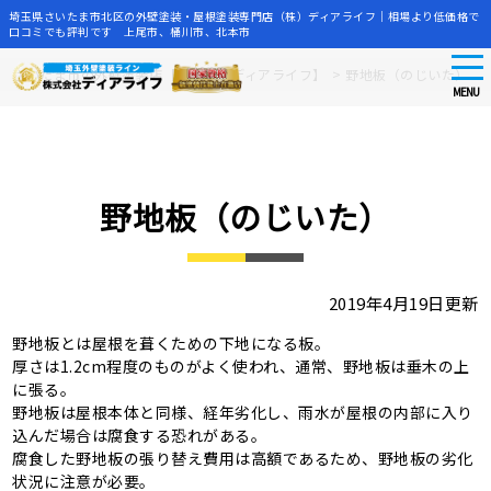
埼玉県さいたま市北区の外壁塗装・屋根塗装専門店（株）ディアライフ｜相場より低価格で
口コミでも評判です 上尾市、桶川市、北本市
tog
Skip
さいたま市の外壁塗装店【株式会社ディアライフ】
>
野地板（のじいた）
nav
to
MENU
main
content
野地板（のじいた）
2019年4月19日更新
野地板とは屋根を葺くための下地になる板。
厚さは1.2cm程度のものがよく使われ、通常、野地板は垂木の上
に張る。
野地板は屋根本体と同様、経年劣化し、雨水が屋根の内部に入り
込んだ場合は腐食する恐れがある。
腐食した野地板の張り替え費用は高額であるため、野地板の劣化
状況に注意が必要。