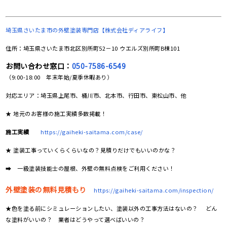
埼玉県さいたま市の
外壁塗装専門店【株式会社ディアライフ】
住所：埼玉県さいたま市北区別所町52－10 ウエルズ別所町B棟101
お問い合わせ窓口：
050-7586-6549
（9:00-18:00 年末年始/夏季休暇あり）
対応エリア：埼玉県上尾市、桶川市、北本市、行田市、東松山市、他
★ 地元のお客様の施工実績多数掲載！
施工実績
https://gaiheki-saitama.com/case/
★ 塗装工事っていくらくらいなの？見積りだけでもいいのかな？
➡ 一級塗装技能士の屋根、外壁の無料点検をご利用ください！
外壁塗装の無料見積もり
https://gaiheki-saitama.com/inspection/
★色を塗る前にシミュレーションしたい、塗装以外の工事方法はないの？ どん
な塗料がいいの？ 業者はどうやって選べばいいの？