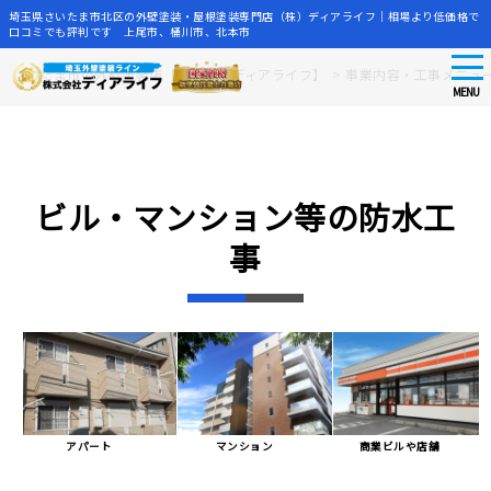
埼玉県さいたま市北区の外壁塗装・屋根塗装専門店（株）ディアライフ｜相場より低価格で
口コミでも評判です 上尾市、桶川市、北本市
tog
Skip
さいたま市の外壁塗装店【株式会社ディアライフ】
>
事業内容・工事メニュ
nav
to
MENU
main
content
ビル・マンション等の防水工
事
アパート
マンション
商業ビルや店舗