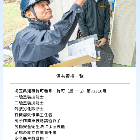
保有資格一覧
埼玉県知事許可番号 許可（般 一 2）第73310号
一級塗装技能士
二級塗装技能士
外装劣化診断士
有機溶剤作業主任者
高所作業車技能講習終了
労働安全衛生法による技能
足場の組立作業責任者
安全衛生教育修了