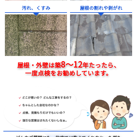
汚れ、くすみ
屋根の割れや剥がれ
8～12
屋根・外壁は築
年たったら、
一度点検をお勧めしています。