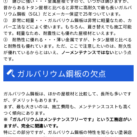
① 錆びに強い・・・金属屋根ですので、いつかは錆びますが、
昔からあるトタン屋根と比べると非常に高耐久で最も長いガルバ
リウム鋼板（SGL）だとメーカー保証で25年ついています。
② 非常に軽量・・・ガルバリウム鋼板は非常に軽量なため、カ
バー工法などによく使います。もちろん、葺き替えでも施工可能
です。軽量なため、耐震性にも優れた屋根材といえます。
③ 耐熱性に優れる・・・薄い金属ですが、トタン屋根と比べる
と耐熱性も優れています。ただ、ここで注意したいのは、耐久性
が優れているからとはいえ、
ノーメンテナンスではない
という点
です。
ガルバリウム鋼板の欠点
ガルバリウム鋼板は、ほかの屋根材と比較して、長所も多いです
が、デメリットもあります。
まず、最も大きいのは、施工費用も、メンテナンスコストも高く
つく傾向にあります。
※「ガルバリウムはメンテナンスフリーです」という工務店がい
ますが、完全に間違いです。
特にこの部分ですが、ガルバリウム鋼板の特性を知らない塗装店