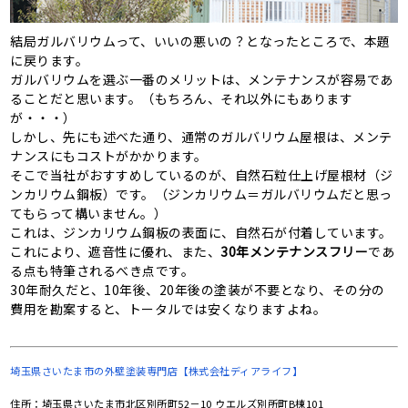
結局ガルバリウムって、いいの悪いの？となったところで、本題
に戻ります。
ガルバリウムを選ぶ一番のメリットは、メンテナンスが容易であ
ることだと思います。（もちろん、それ以外にもあります
が・・・）
しかし、先にも述べた通り、通常のガルバリウム屋根は、メンテ
ナンスにもコストがかかります。
そこで当社がおすすめしているのが、自然石粒仕上げ屋根材（ジ
ンカリウム鋼板）です。（ジンカリウム＝ガルバリウムだと思っ
てもらって構いません。）
これは、ジンカリウム鋼板の表面に、自然石が付着しています。
これにより、遮音性に優れ、また、
30年メンテナンスフリー
であ
る点も特筆されるべき点です。
30年耐久だと、10年後、20年後の塗装が不要となり、その分の
費用を勘案すると、トータルでは安くなりますよね。
埼玉県さいたま市の
外壁塗装専門店【株式会社ディアライフ】
住所：埼玉県さいたま市北区別所町52－10 ウエルズ別所町B棟101