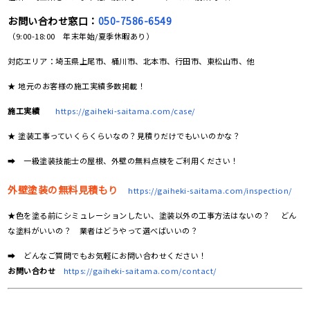
お問い合わせ窓口：
050-7586-6549
（9:00-18:00 年末年始/夏季休暇あり）
対応エリア：埼玉県上尾市、桶川市、北本市、行田市、東松山市、他
★ 地元のお客様の施工実績多数掲載！
施工実績
https://gaiheki-saitama.com/case/
★ 塗装工事っていくらくらいなの？見積りだけでもいいのかな？
➡ 一級塗装技能士の屋根、外壁の無料点検をご利用ください！
外壁塗装の無料見積もり
https://gaiheki-saitama.com/inspection/
★色を塗る前にシミュレーションしたい、塗装以外の工事方法はないの？ どん
な塗料がいいの？ 業者はどうやって選べばいいの？
➡ どんなご質問でもお気軽にお問い合わせください！
お問い合わせ
https://gaiheki-saitama.com/contact/