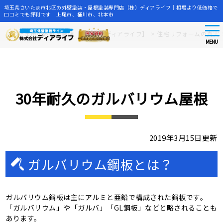
埼玉県さいたま市北区の外壁塗装・屋根塗装専門店（株）ディアライフ｜相場より低価格で
口コミでも評判です 上尾市、桶川市、北本市
tog
Skip
さいたま市の外壁塗装店【株式会社ディアライフ】
>
住宅リフォームの真実
nav
to
MENU
main
content
30年耐久のガルバリウム屋根
2019年3月15日更新
ガルバリウム鋼板とは？
ガルバリウム鋼板は主にアルミと亜鉛で構成された鋼板です。
「ガルバリウム」や「ガルバ」「GL鋼板」などと略されることも
あります。