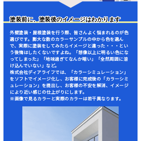
塗装前に、塗装後のイメージはわかります
外壁塗装・屋根塗装を行う際、皆さんよく悩まれるのが色
選びです。膨大な数のカラーサンプルの中から色を選ん
で、実際に塗装をしてみたらイメージと違った・・・とい
う後悔はしたくないですよね。「想像以上に明るい色にな
ってしまった」「地味過ぎてなんか暗い」「全然周囲に溶
け込んでいない」など。
株式会社ディアライフでは、「カラーシミュレーション」
をソフトでイメージ化し、お客様に完成後の「カラーシミ
ュレーション」を提出し、お客様の不安を解消、イメージ
により近い感じの仕上がりにします。
※画像で見るカラーと実際のカラーは若干異なります。