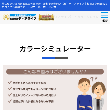
埼玉県さいたま市北区の外壁塗装・屋根塗装専門店（株）ディアライフ｜相場より低価格で
口コミでも評判です 上尾市、桶川市、北本市
tog
Skip
さいたま市の外壁塗装店【株式会社ディアライフ】
>
カラーシミュレーター
nav
to
MENU
main
content
カラーシミュレーター