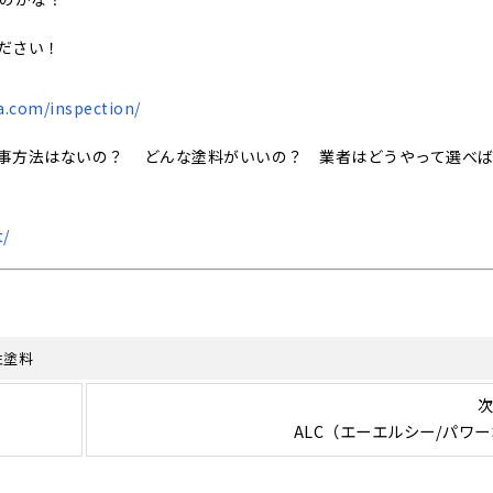
ださい！
a.com/inspection/
事方法はないの？ どんな塗料がいいの？ 業者はどうやって選べ
t/
性塗料
次
ALC（エーエルシー/パワ