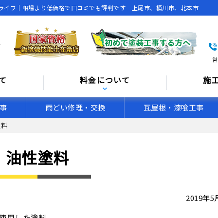
ライフ｜相場より低価格で口コミでも評判です 上尾市、桶川市、北本市
営
て
料金について
施
事
雨どい修理・交換
瓦屋根・漆喰工事
塗料
油性塗料
2019年
使用した塗料。