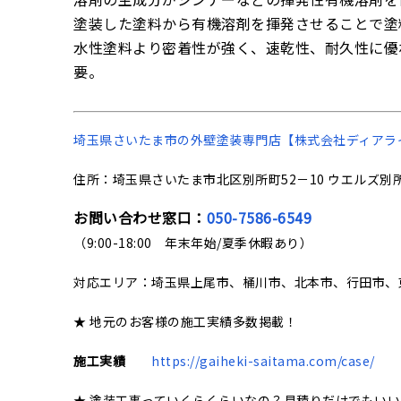
塗装した塗料から有機溶剤を揮発させることで塗
水性塗料より密着性が強く、速乾性、耐久性に優
要。
埼玉県さいたま市の
外壁塗装専門店【株式会社ディアラ
住所：埼玉県さいたま市北区別所町52－10 ウエルズ別所
お問い合わせ窓口：
050-7586-6549
（9:00-18:00 年末年始/夏季休暇あり）
対応エリア：埼玉県上尾市、桶川市、北本市、行田市、
★ 地元のお客様の施工実績多数掲載！
施工実績
https://gaiheki-saitama.com/case/
★ 塗装工事っていくらくらいなの？見積りだけでもい