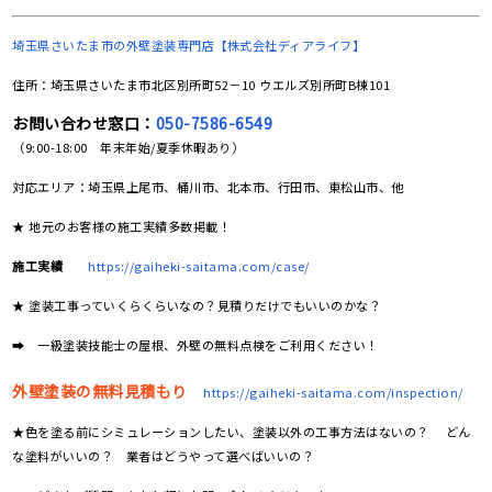
埼玉県さいたま市の
外壁塗装専門店【株式会社ディアライフ】
住所：埼玉県さいたま市北区別所町52－10 ウエルズ別所町B棟101
お問い合わせ窓口：
050-7586-6549
（9:00-18:00 年末年始/夏季休暇あり）
対応エリア：埼玉県上尾市、桶川市、北本市、行田市、東松山市、他
★ 地元のお客様の施工実績多数掲載！
施工実績
https://gaiheki-saitama.com/case/
★ 塗装工事っていくらくらいなの？見積りだけでもいいのかな？
➡ 一級塗装技能士の屋根、外壁の無料点検をご利用ください！
外壁塗装の無料見積もり
https://gaiheki-saitama.com/inspection/
★色を塗る前にシミュレーションしたい、塗装以外の工事方法はないの？ どん
な塗料がいいの？ 業者はどうやって選べばいいの？