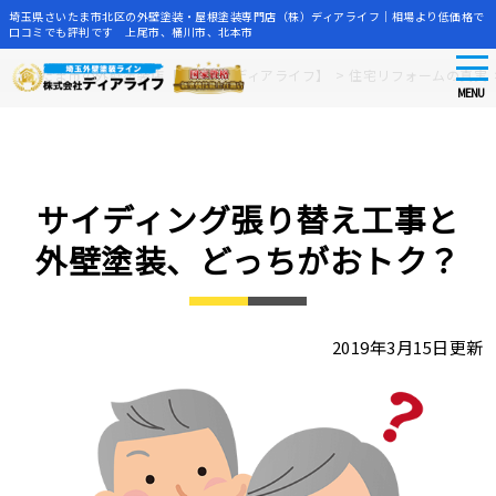
埼玉県さいたま市北区の外壁塗装・屋根塗装専門店（株）ディアライフ｜相場より低価格で
口コミでも評判です 上尾市、桶川市、北本市
tog
Skip
さいたま市の外壁塗装店【株式会社ディアライフ】
>
住宅リフォームの真実
nav
to
MENU
main
content
サイディング張り替え工事と
外壁塗装、どっちがおトク？
2019年3月15日更新