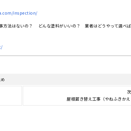
a.com/inspection/
事方法はないの？ どんな塗料がいいの？ 業者はどうやって選べ
t/
止め
次
屋根葺き替え工事（やねふきかえ