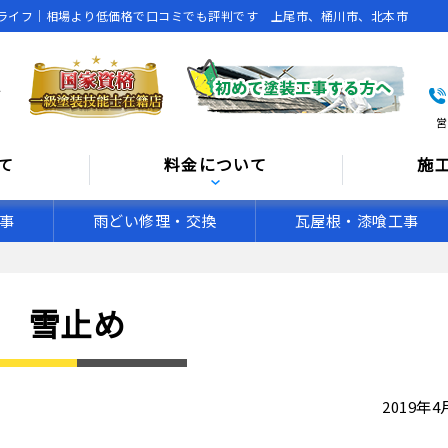
ライフ｜相場より低価格で口コミでも評判です 上尾市、桶川市、北本市
営
て
料金について
施
事
雨どい修理・交換
瓦屋根・漆喰工事
め
雪止め
2019年