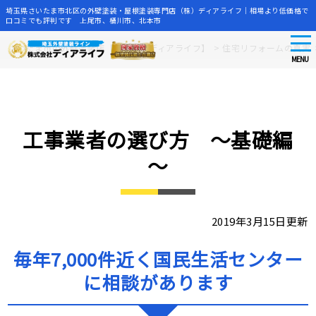
埼玉県さいたま市北区の外壁塗装・屋根塗装専門店（株）ディアライフ｜相場より低価格で
口コミでも評判です 上尾市、桶川市、北本市
tog
Skip
さいたま市の外壁塗装店【株式会社ディアライフ】
>
住宅リフォームの真実
nav
to
MENU
main
content
工事業者の選び方 ～基礎編
～
2019年3月15日更新
毎年7,000件近く国民生活センター
に相談があります