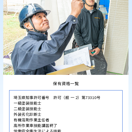
保有資格一覧
埼玉県知事許可番号 許可（般 一 2）第73310号
一級塗装技能士
二級塗装技能士
外装劣化診断士
有機溶剤作業主任者
高所作業車技能講習終了
労働安全衛生法による技能