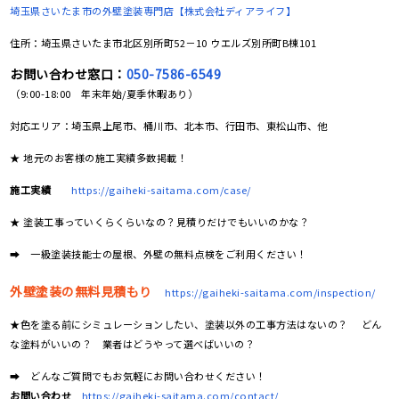
埼玉県さいたま市の
外壁塗装専門店【株式会社ディアライフ】
住所：埼玉県さいたま市北区別所町52－10 ウエルズ別所町B棟101
お問い合わせ窓口：
050-7586-6549
（9:00-18:00 年末年始/夏季休暇あり）
対応エリア：埼玉県上尾市、桶川市、北本市、行田市、東松山市、他
★ 地元のお客様の施工実績多数掲載！
施工実績
https://gaiheki-saitama.com/case/
★ 塗装工事っていくらくらいなの？見積りだけでもいいのかな？
➡ 一級塗装技能士の屋根、外壁の無料点検をご利用ください！
外壁塗装の無料見積もり
https://gaiheki-saitama.com/inspection/
★色を塗る前にシミュレーションしたい、塗装以外の工事方法はないの？ どん
な塗料がいいの？ 業者はどうやって選べばいいの？
➡ どんなご質問でもお気軽にお問い合わせください！
お問い合わせ
https://gaiheki-saitama.com/contact/