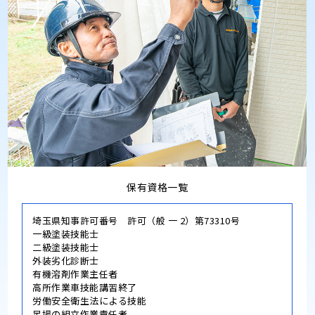
保有資格一覧
埼玉県知事許可番号 許可（般 一 2）第73310号
一級塗装技能士
二級塗装技能士
外装劣化診断士
有機溶剤作業主任者
高所作業車技能講習終了
労働安全衛生法による技能
足場の組立作業責任者