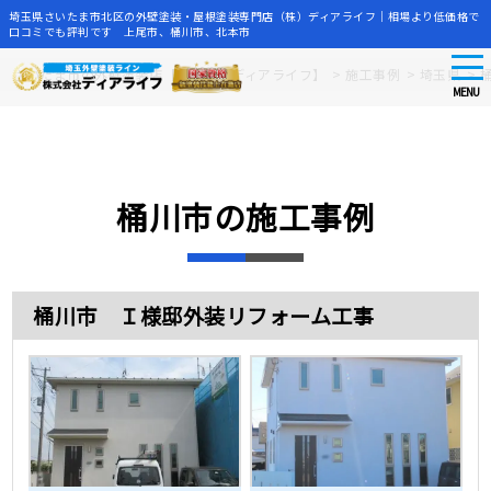
埼玉県さいたま市北区の外壁塗装・屋根塗装専門店（株）ディアライフ｜相場より低価格で
口コミでも評判です 上尾市、桶川市、北本市
tog
Skip
さいたま市の外壁塗装店【株式会社ディアライフ】
>
施工事例
>
埼玉県
>
nav
to
MENU
main
content
桶川市の施工事例
桶川市 Ｉ様邸外装リフォーム工事