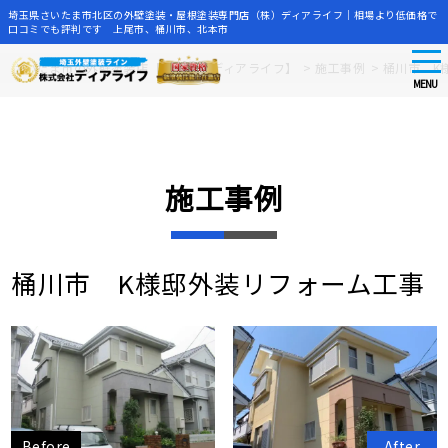
埼玉県さいたま市北区の外壁塗装・屋根塗装専門店（株）ディアライフ｜相場より低価格で
口コミでも評判です 上尾市、桶川市、北本市
tog
Skip
さいたま市の外壁塗装店【株式会社ディアライフ】
>
施工事例
>
桶川市 K
nav
to
MENU
main
content
施工事例
桶川市 K様邸外装リフォーム工事
Before
After