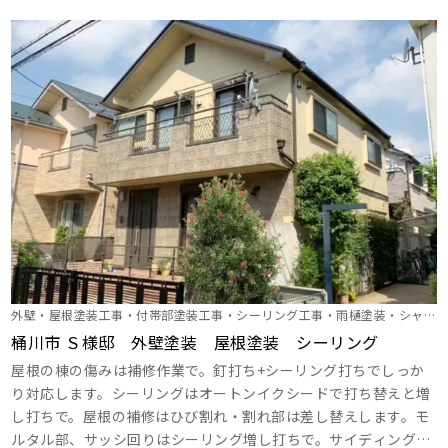
外壁・屋根塗装工事・付帯部塗装工事・シーリング工事・雨樋塗装・シャッ
ターＢＯＸ塗装・外塀塗装・屋根補修工事
桶川市 Ｓ様邸 外壁塗装 屋根塗装 シーリング
屋根の棟の傷みは補修作業で。釘打ち+シーリング打ちでしっか
り対応します。シーリングはオートンイクシードで打ち替えと増
し打ちで。屋根の補修はひび割れ・割れ部は差し替えします。モ
ルタル部、サッシ回りはシーリング増し打ちで。サイディング部