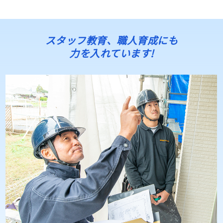
は化粧シーリングで増し打ちします。 目地は化粧シーリング増し
打ちで。外壁のひび割れや穴、出隅部補修はシーリング打ち
で。。破風板、幕板の目地をシーリングで打ち替えます。色味も
スタッフ教育、職人育成にも
カラーシュミレーションでしっかり相談して決めましょう！ 埼
力を入れています!
玉県上尾市、桶川市、北･･･