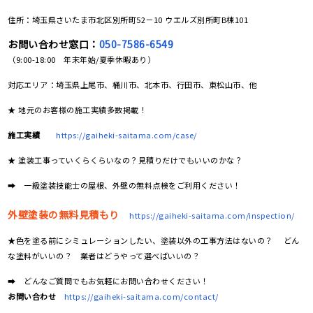
住所：埼玉県さいたま市北区別所町52－10 ウエルズ別所町B棟101
お問い合わせ窓口：
050-7586-6549
（9:00-18:00 年末年始/夏季休暇あり）
対応エリア：埼玉県上尾市、桶川市、北本市、行田市、東松山市、他
★ 地元のお客様の施工実績多数掲載！
施工実績
https://gaiheki-saitama.com/case/
★ 塗装工事っていくらくらいなの？見積りだけでもいいのかな？
➡ 一級塗装技能士の屋根、外壁の無料点検をご利用ください！
外壁塗装の無料見積もり
https://gaiheki-saitama.com/inspection/
★色を塗る前にシミュレーションしたい、塗装以外の工事方法はないの？ どん
な塗料がいいの？ 業者はどうやって選べばいいの？
➡ どんなご質問でもお気軽にお問い合わせください！
お問い合わせ
https://gaiheki-saitama.com/contact/