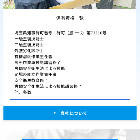
保有資格一覧
埼玉県知事許可番号 許可（般 一 2）第73310号
一級塗装技能士
二級塗装技能士
外装劣化診断士
有機溶剤作業主任者
高所作業車技能講習終了
労働安全衛生法による技能
足場の組立作業責任者
安全衛生教育修了
労働安全衛生法による技能講習終了
他、多数
当社について