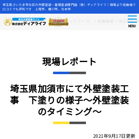
埼玉県さいたま市北区の外壁塗装・屋根塗装専門店（株）ディアライフ｜相場より低価格で
口コミでも評判です 上尾市、桶川市、北本市
tog
Skip
さいたま市の外壁塗装店【株式会社ディアライフ】
>
新着情報
>
埼玉県加須
nav
to
MENU
main
content
現場レポート
埼玉県加須市にて外壁塗装工
事 下塗りの様子～外壁塗装
のタイミング～
2021年9月17日更新