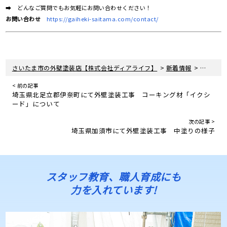
➡ どんなご質問でもお気軽にお問い合わせください！
お問い合わせ
https://gaiheki-saitama.com/contact/
>
>
さいたま市の外壁塗装店【株式会社ディアライフ】
新着情報
埼玉県加
< 前の記事
埼玉県北足立郡伊奈町にて外壁塗装工事 コーキング材「イクシ
ード」について
次の記事 >
埼玉県加須市にて外壁塗装工事 中塗りの様子
スタッフ教育、職人育成にも
力を入れています!