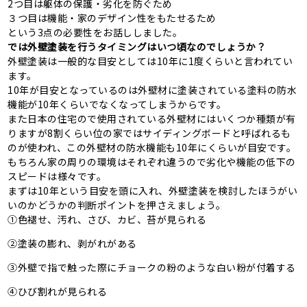
2つ目は躯体の保護・劣化を防ぐため
３つ目は機能・家のデザイン性をもたせるため
という3点の必要性をお話ししました。
では外壁塗装を行うタイミングはいつ頃なのでしょうか？
外壁塗装は一般的な目安としては10年に1度くらいと言われてい
ます。
10年が目安となっているのは外壁材に塗装されている塗料の防水
機能が10年くらいでなくなってしまうからです。
また日本の住宅ので使用されている外壁材にはいくつか種類が有
りますが8割くらい位の家ではサイディングボードと呼ばれるも
のが使われ、この外壁材の防水機能も10年にくらいが目安です。
もちろん家の周りの環境はそれぞれ違うので劣化や機能の低下の
スピードは様々です。
まずは10年という目安を頭に入れ、外壁塗装を検討したほうがい
いのかどうかの判断ポイントを押さえましょう。
①色褪せ、汚れ、さび、カビ、苔が見られる
②塗装の膨れ、剥がれがある
③外壁で指で触った際にチョークの粉のような白い粉が付着する
④ひび割れが見られる