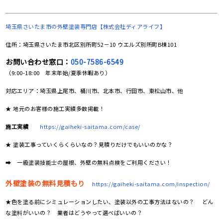
埼玉県さいたま市の
外壁塗装専門店【株式会社ディアライフ】
住所：埼玉県さいたま市北区別所町52－10 ウエルズ別所町B棟101
お問い合わせ窓口：
050-7586-6549
（9:00-18:00 年末年始/夏季休暇あり）
対応エリア：埼玉県上尾市、桶川市、北本市、行田市、東松山市、他
★ 地元のお客様の施工実績多数掲載！
施工実績
https://gaiheki-saitama.com/case/
★ 塗装工事っていくらくらいなの？見積りだけでもいいのかな？
➡ 一級塗装技能士の屋根、外壁の無料点検をご利用ください！
外壁塗装の無料見積もり
https://gaiheki-saitama.com/inspection/
★色を塗る前にシミュレーションしたい、塗装以外の工事方法はないの？ どん
な塗料がいいの？ 業者はどうやって選べばいいの？