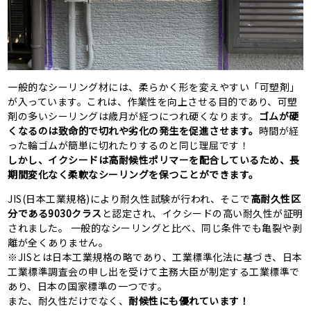
一般的なシーリング材には、柔らかく形を変えやすい「可塑剤」
が入っています。これは、作業性を向上させる目的であり、可塑
剤の多いシーリングは歳月が経つにつれ硬くなります。
ゴムが硬
くなるのは致命的で切れや劣化の発生を促進させます。
時間が経
った輪ゴムが簡単に切れたりするのと同じ理屈です！
しかし、イクシードは高耐候性ポリマーを配合しているため、長
期間変化なく柔軟なシーリングを保つことができます。
JIS(日本工業規格)により耐久性試験が行われ、そこで
高耐久性区
分である9030クラス
と認定され、イクシードの高い耐久性が証明
されました。 一般的なシーリングと比べ、同じ条件でも亀裂や剥
離が全くありません。
※JISとは日本工業規格の略であり、工業標準化法に基づき、日本
工業標準調査会の申し出を受けて主務大臣が制定する工業標準で
あり、日本の国家標準の一つです。
また、耐久性だけでなく、
耐候性にも優れています！