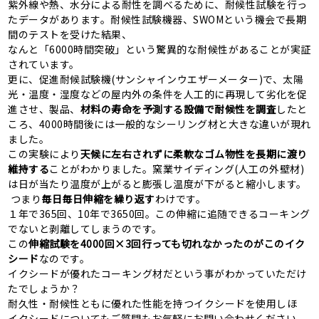
紫外線や熱、水分による耐性を調べるために、耐候性試験を行っ
たデータがあります。耐候性試験機器、SWOMという機会で長期
間のテストを受けた結果、
なんと「6000時間突破」という驚異的な耐候性があることが実証
されています。
更に、促進耐候試験機(サンシャインウエザーメーター)で、太陽
光・温度・湿度などの屋内外の条件を人工的に再現して劣化を促
進させ、製品、
材料の寿命を予測する設備で耐候性を調査
したと
ころ、4000時間後には一般的なシーリング材と大きな違いが現れ
ました。
この実験により
天候に左右されずに柔軟なゴム物性を長期に渡り
維持する
ことがわかりました。窯業サイディング(人工の外壁材)
は日が当たり温度が上がると膨張し温度が下がると縮小します。
つまり
毎日毎日伸縮を繰り返す
わけです。
１年で365回、10年で3650回。この伸縮に追随できるコーキング
でないと剥離してしまうのです。
この
伸縮試験を4000回×3回行っても切れなかったのがこのイク
シード
なのです。
イクシードが優れたコーキング材だという事がわかっていただけ
たでしょうか？
耐久性・耐候性ともに優れた性能を持つイクシードを使用しほ
イクシードについてもご質問もお気軽にお問い合わせください。