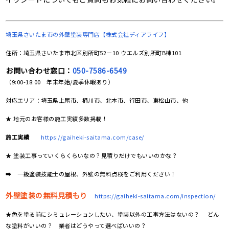
埼玉県さいたま市の
外壁塗装専門店【株式会社ディアライフ】
住所：埼玉県さいたま市北区別所町52－10 ウエルズ別所町B棟101
お問い合わせ窓口：
050-7586-6549
（9:00-18:00 年末年始/夏季休暇あり）
対応エリア：埼玉県上尾市、桶川市、北本市、行田市、東松山市、他
★ 地元のお客様の施工実績多数掲載！
施工実績
https://gaiheki-saitama.com/case/
★ 塗装工事っていくらくらいなの？見積りだけでもいいのかな？
➡ 一級塗装技能士の屋根、外壁の無料点検をご利用ください！
外壁塗装の無料見積もり
https://gaiheki-saitama.com/inspection/
★色を塗る前にシミュレーションしたい、塗装以外の工事方法はないの？ どん
な塗料がいいの？ 業者はどうやって選べばいいの？