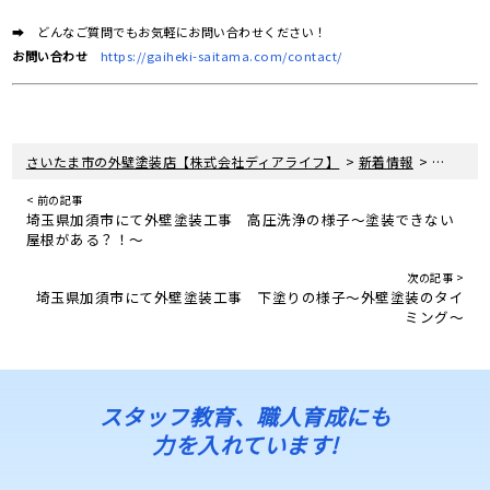
➡ どんなご質問でもお気軽にお問い合わせください！
お問い合わせ
https://gaiheki-saitama.com/contact/
>
>
さいたま市の外壁塗装店【株式会社ディアライフ】
新着情報
埼玉県北
< 前の記事
埼玉県加須市にて外壁塗装工事 高圧洗浄の様子～塗装できない
屋根がある？！～
次の記事 >
埼玉県加須市にて外壁塗装工事 下塗りの様子～外壁塗装のタイ
ミング～
スタッフ教育、職人育成にも
力を入れています!