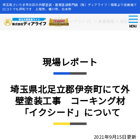
埼玉県さいたま市北区の外壁塗装・屋根塗装専門店（株）ディアライフ｜相場より低価格で
口コミでも評判です 上尾市、桶川市、北本市
tog
Skip
さいたま市の外壁塗装店【株式会社ディアライフ】
>
新着情報
>
埼玉県北足
nav
to
MENU
main
content
現場レポート
埼玉県北足立郡伊奈町にて外
壁塗装工事 コーキング材
「イクシード」について
2021年9月15日更新