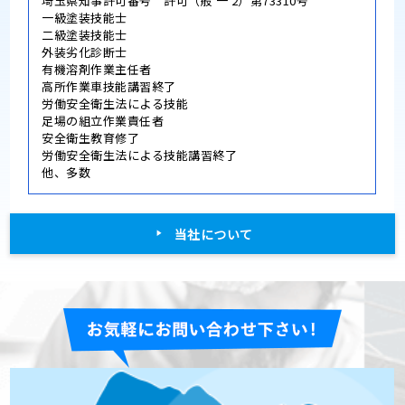
埼玉県知事許可番号 許可（般 一 2）第73310号
一級塗装技能士
二級塗装技能士
外装劣化診断士
有機溶剤作業主任者
高所作業車技能講習終了
労働安全衛生法による技能
足場の組立作業責任者
安全衛生教育修了
労働安全衛生法による技能講習終了
他、多数
当社について