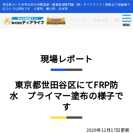
埼玉県さいたま市北区の外壁塗装・屋根塗装専門店（株）ディアライフ｜相場より低価格で
口コミでも評判です 上尾市、桶川市、北本市
tog
Skip
さいたま市の外壁塗装店【株式会社ディアライフ】
>
新着情報
>
東京都世田
nav
to
MENU
main
content
現場レポート
東京都世田谷区にてFRP防
水 プライマー塗布の様子で
す
2020年12月17日更新