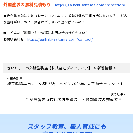
外壁塗装の無料見積もり
https://gaiheki-saitama.com/inspection/
★色を塗る前にシミュレーションしたい、塗装以外の工事方法はないの？ どん
な塗料がいいの？ 業者はどうやって選べばいいの？
➡ どんなご質問でもお気軽にお問い合わせください！
お問い合わせ
https://gaiheki-saitama.com/contact/
>
>
さいたま市の外壁塗装店【株式会社ディアライフ】
新着情報
東京都世
< 前の記事
埼玉県鴻巣市にて外壁塗装 ハイツの塗装の完了前チェックです
次の記事 >
千葉県習志野市にて外壁塗装 付帯部塗装の完成です！
スタッフ教育、職人育成にも