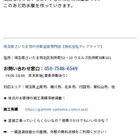
このあと防水層を作っていきます。
埼玉県さいたま市の
外壁塗装専門店【株式会社ディアライフ】
住所：埼玉県さいたま市北区別所町52－10 ウエルズ別所町B棟101
お問い合わせ窓口：
050-7586-6549
（9:00-18:00 年末年始/夏季休暇あり）
対応エリア：埼玉県上尾市、桶川市、北本市、行田市、東松山市、他
★ 地元のお客様の施工実績多数掲載！
施工実績
https://gaiheki-saitama.com/case/
★ 塗装工事っていくらくらいなの？見積りだけでもいいのかな？
➡ 一級塗装技能士の屋根、外壁の無料点検をご利用ください！