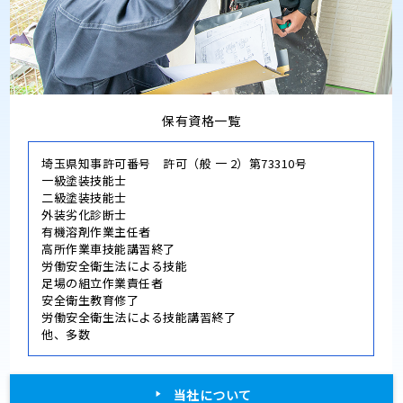
保有資格一覧
埼玉県知事許可番号 許可（般 一 2）第73310号
一級塗装技能士
二級塗装技能士
外装劣化診断士
有機溶剤作業主任者
高所作業車技能講習終了
労働安全衛生法による技能
足場の組立作業責任者
安全衛生教育修了
労働安全衛生法による技能講習終了
他、多数
当社について