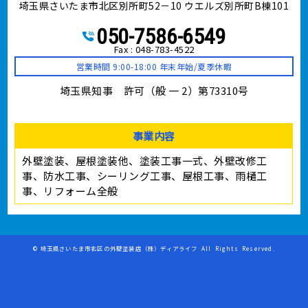
埼玉県さいたま市北区別所町52－10 ウエルズ別所町B棟101
050-7586-6549
Fax : 048-783-4522
営業時間 9:00-18:00 年末年始/夏季休暇
埼玉県知事 許可（般 一 2）第73310号
事業内容
外壁塗装、屋根塗装他、塗装工事⼀式、外壁改修工
事、防水工事、シーリング工事、屋根工事、雨樋工
事、リフォーム全般
©
埼玉県さいたま市北区の外壁塗装店（株）ディアライフ
All Rights Reserved.