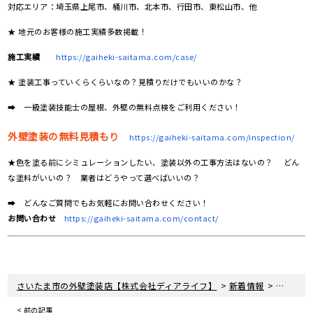
対応エリア：埼玉県上尾市、桶川市、北本市、行田市、東松山市、他
★ 地元のお客様の施工実績多数掲載！
施工実績
https://gaiheki-saitama.com/case/
★ 塗装工事っていくらくらいなの？見積りだけでもいいのかな？
➡ 一級塗装技能士の屋根、外壁の無料点検をご利用ください！
外壁塗装の無料見積もり
https://gaiheki-saitama.com/inspection/
★色を塗る前にシミュレーションしたい、塗装以外の工事方法はないの？ どん
な塗料がいいの？ 業者はどうやって選べばいいの？
➡ どんなご質問でもお気軽にお問い合わせください！
お問い合わせ
https://gaiheki-saitama.com/contact/
>
>
さいたま市の外壁塗装店【株式会社ディアライフ】
新着情報
埼玉県鴻
< 前の記事