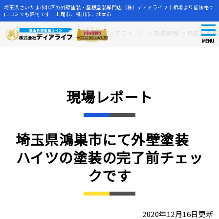
埼玉県さいたま市北区の外壁塗装・屋根塗装専門店（株）ディアライフ｜相場より低価格で
口コミでも評判です 上尾市、桶川市、北本市
tog
Skip
さいたま市の外壁塗装店【株式会社ディアライフ】
>
新着情報
>
埼玉県鴻巣
nav
to
MENU
main
content
現場レポート
埼玉県鴻巣市にて外壁塗装
ハイツの塗装の完了前チェッ
クです
2020年12月16日更新