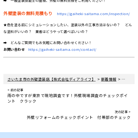
➡ 一級塗装技能士の屋根、外壁の無料点検をご利用ください！
外壁塗装の無料見積もり
https://gaiheki-saitama.com/inspection/
★色を塗る前にシミュレーションしたい、塗装以外の工事方法はないの？ どん
な塗料がいいの？ 業者はどうやって選べばいいの？
➡ どんなご質問でもお気軽にお問い合わせください！
お問い合わせ
https://gaiheki-saitama.com/contact/
>
>
さいたま市の外壁塗装店【株式会社ディアライフ】
新着情報
桶川市で
< 前の記事
雨の中ですが東京で現地調査です！外壁現場調査のチェックポイ
ント クラック
次の記事 >
外壁リフォームのチェックポイント 付帯部のチェック