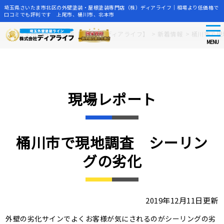
埼玉県さいたま市北区の外壁塗装・屋根塗装専門店（株）ディアライフ｜相場より低価格で
口コミでも評判です 上尾市、桶川市、北本市
tog
Skip
さいたま市の外壁塗装店【株式会社ディアライフ】
>
新着情報
>
桶川市で現
nav
to
MENU
main
content
現場レポート
桶川市で現地調査 シーリン
グの劣化
2019年12月11日更新
外壁の劣化サインでよくお客様が気にされるのがシーリングの劣