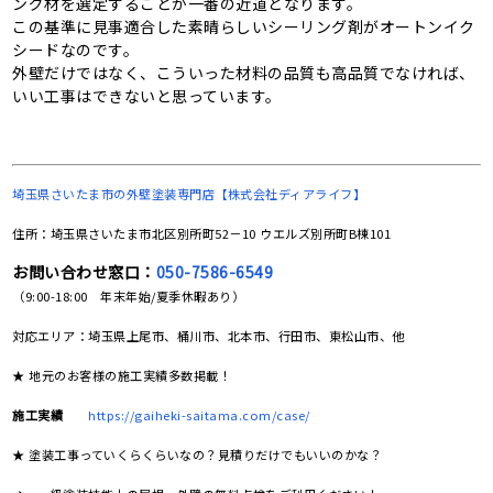
ング材を選定することが一番の近道となります。
この基準に見事適合した素晴らしいシーリング剤がオートンイク
シードなのです。
外壁だけではなく、こういった材料の品質も高品質でなければ、
いい工事はできないと思っています。
埼玉県さいたま市の
外壁塗装専門店【株式会社ディアライフ】
住所：埼玉県さいたま市北区別所町52－10 ウエルズ別所町B棟101
お問い合わせ窓口：
050-7586-6549
（9:00-18:00 年末年始/夏季休暇あり）
対応エリア：埼玉県上尾市、桶川市、北本市、行田市、東松山市、他
★ 地元のお客様の施工実績多数掲載！
施工実績
https://gaiheki-saitama.com/case/
★ 塗装工事っていくらくらいなの？見積りだけでもいいのかな？