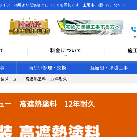
ライフ｜相場より低価格で口コミでも評判です 上尾市、桶川市、北本市
営
て
料金について
施
事
雨どい修理・交換
瓦屋根・漆喰工事
装メニュー 高遮熱塗料 12年耐久
ュー 高遮熱塗料 12年耐久