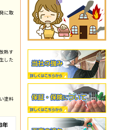
発に取
放熱す
生した
い塗料
8年