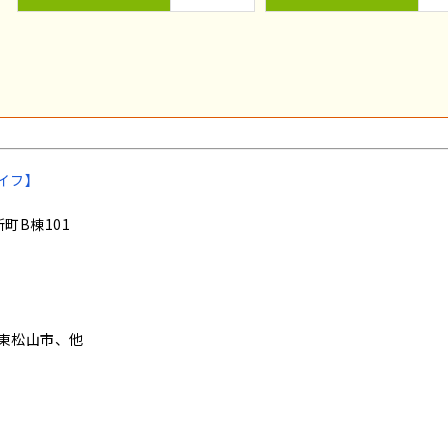
イフ】
町B棟101
東松山市、他