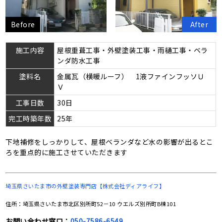
Before
After
施工内容
屋根重葺工事・外壁塗装工事・雨樋工事・ベラ
ンダ防水工事
塗料名
金属瓦（横暖ルーフ） 1液ファインフッソＵ
Ｖ
工事日数
30日
完工時築年数
25年
下地補修をしっかりして、屋根ベランダなど水の影響が出るとこ
ろを重点的に施工させていただきます
埼玉県さいたま市の
外壁塗装専門店【株式会社ディアライフ】
住所：埼玉県さいたま市北区別所町52－10 ウエルズ別所町B棟101
お問い合わせ窓口：
050-7586-6549