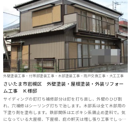
塗りをしっかり塗布し、目地のシーリングも丁寧に打ち替えま
す。 ･･･
外壁塗装工事・付帯部塗装工事・木部塗装工事・雨戸交換工事・大工工事
さいたま市岩槻区 外壁塗装・屋根塗装・外装リフォー
ム工事 Ｋ様邸
サイディングの釘打ち補修部分は釘を打ち直し、外壁のひび割
れ、穴補修はシーリング打ちで治します。木部系は全て木部用の
下塗り剤を塗布します。鉄部関係はエポキシ系錆止め塗料で。気
になっている大屋根、下屋根、庇の軒天は増し張り工事でしっか
り治しましょう。雨戸は13枚交換工事をしましょう。 ･･･