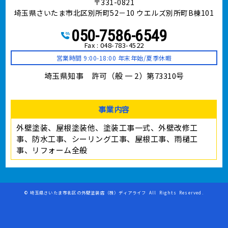
〒331-0821
埼玉県さいたま市北区別所町52－10 ウエルズ別所町B棟101
050-7586-6549
Fax : 048-783-4522
営業時間 9:00-18:00 年末年始/夏季休暇
埼玉県知事 許可（般 一 2）第73310号
事業内容
外壁塗装、屋根塗装他、塗装工事⼀式、外壁改修工
事、防水工事、シーリング工事、屋根工事、雨樋工
事、リフォーム全般
©
埼玉県さいたま市北区の外壁塗装店（株）ディアライフ
All Rights Reserved.