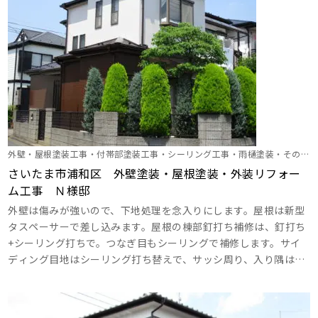
ようにしましょう。高圧洗浄時に駐車スペ･･･
外壁・屋根塗装工事・付帯部塗装工事・シーリング工事・雨樋塗装・その他
塗装
さいたま市浦和区 外壁塗装・屋根塗装・外装リフォー
ム工事 Ｎ様邸
外壁は傷みが強いので、下地処理を念入りにします。屋根は新型
タスペーサーで差し込みます。屋根の棟部釘打ち補修は、釘打ち
+シーリング打ちで。つなぎ目もシーリングで補修します。サイ
ディング目地はシーリング打ち替えで、サッシ周り、入り隅はシ
ーリング増し打ちで。イクシードを使用します。サイディングの
反りと補修はビスで打ち込みましょう。玄関部のサイディングの
門扉はキズがあるのでポリパテで補修します。破風板・幕板は下