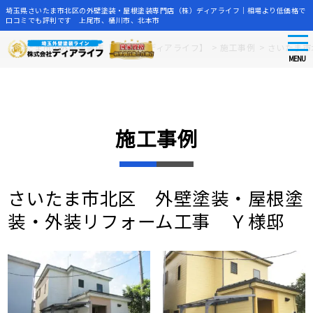
埼玉県さいたま市北区の外壁塗装・屋根塗装専門店（株）ディアライフ｜相場より低価格で
口コミでも評判です 上尾市、桶川市、北本市
tog
Skip
さいたま市の外壁塗装店【株式会社ディアライフ】
>
施工事例
>
さいたま市
nav
to
MENU
main
content
施工事例
さいたま市北区 外壁塗装・屋根塗
装・外装リフォーム工事 Ｙ様邸