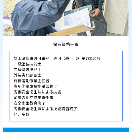
保有資格一覧
埼玉県知事許可番号 許可（般 一 2）第73310号
一級塗装技能士
二級塗装技能士
外装劣化診断士
有機溶剤作業主任者
高所作業車技能講習終了
労働安全衛生法による技能
足場の組立作業責任者
安全衛生教育修了
労働安全衛生法による技能講習終了
他、多数