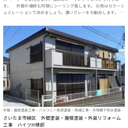
す。 外壁の補修も同様にシーリング致します。 お色はカラーシ
ュミレーションで決めましょう。濃いグレーをお勧めします。 斬
新で素敵なおうちにしましょう。 ･･･
外壁・屋根塗装工事・バルコニー鉄部塗装・雨樋工事・共用廊下防水塗装・
階段鉄部塗装・その他
さいたま市緑区 外壁塗装・屋根塗装・外装リフォーム
工事 ハイツH様邸