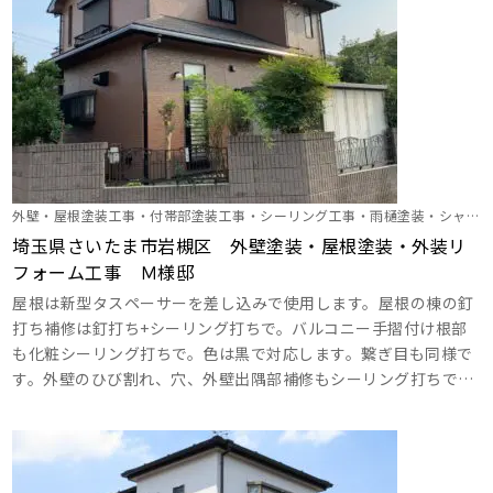
外壁・屋根塗装工事・付帯部塗装工事・シーリング工事・雨樋塗装・シャッ
ターＢＯＸ塗装・バルコニ―防水工事・網戸設置工事
埼玉県さいたま市岩槻区 外壁塗装・屋根塗装・外装リ
フォーム工事 Ｍ様邸
屋根は新型タスペーサーを差し込みで使用します。屋根の棟の釘
打ち補修は釘打ち+シーリング打ちで。バルコニー手摺付け根部
も化粧シーリング打ちで。色は黒で対応します。繋ぎ目も同様で
す。外壁のひび割れ、穴、外壁出隅部補修もシーリング打ちでし
っかり対応します。サイディングの釘浮き補修は釘の打ち直し
で。破風板はハイパーシーラーエポで下地を取って、錆止め効果
を高めます。目地もシーリングで打ち替えます。バルコニーの防
水工事はウレタン塗膜防水工法で安心して長くお使いいただける