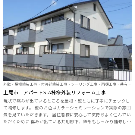
外壁・屋根塗装工事・付帯部塗装工事・シーリング工事・雨樋工事・共有廊
下塗装
上尾市 アパートS-A棟様外装リフォーム工事
現状で痛みが出ているところを屋根・壁ともに丁寧にチェックし
て補修します。 壁のお色はカラーシュミレーションで実際の雰囲
気を見ていただきます。 居住者様に安心して気持ちよく住んでい
ただくために 傷みが出ている共用廊下、鉄部もしっかり補修しま
す。 ･･･