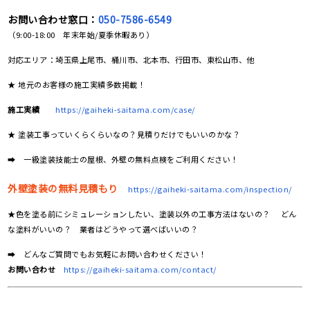
お問い合わせ窓口：
050-7586-6549
（9:00-18:00 年末年始/夏季休暇あり）
対応エリア：埼玉県上尾市、桶川市、北本市、行田市、東松山市、他
★ 地元のお客様の施工実績多数掲載！
施工実績
https://gaiheki-saitama.com/case/
★ 塗装工事っていくらくらいなの？見積りだけでもいいのかな？
➡ 一級塗装技能士の屋根、外壁の無料点検をご利用ください！
外壁塗装の無料見積もり
https://gaiheki-saitama.com/inspection/
★色を塗る前にシミュレーションしたい、塗装以外の工事方法はないの？ どん
な塗料がいいの？ 業者はどうやって選べばいいの？
➡ どんなご質問でもお気軽にお問い合わせください！
お問い合わせ
https://gaiheki-saitama.com/contact/