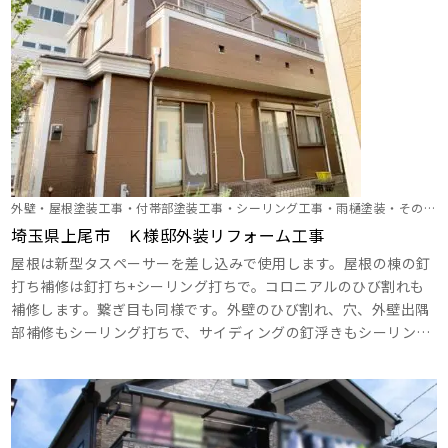
外壁・屋根塗装工事・付帯部塗装工事・シーリング工事・雨樋塗装・その他
塗装
埼玉県上尾市 Ｋ様邸外装リフォーム工事
屋根は新型タスペーサーを差し込みで使用します。屋根の棟の釘
打ち補修は釘打ち+シーリング打ちで。コロニアルのひび割れも
補修します。繋ぎ目も同様です。外壁のひび割れ、穴、外壁出隅
部補修もシーリング打ちで、サイディングの釘浮きもシーリング
で補修します。破風板はハイパーシーラーエポで下地を取って、
目地もシーリングで打ち替えます。玄関部のサイディング意匠性
はクリヤーを2回塗りましょう。 ･･･