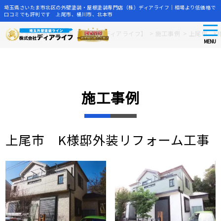
埼玉県さいたま市北区の外壁塗装・屋根塗装専門店（株）ディアライフ｜相場より低価格で
口コミでも評判です 上尾市、桶川市、北本市
tog
Skip
さいたま市の外壁塗装店【株式会社ディアライフ】
>
施工事例
>
上尾市 K
nav
to
MENU
main
content
施工事例
上尾市 K様邸外装リフォーム工事