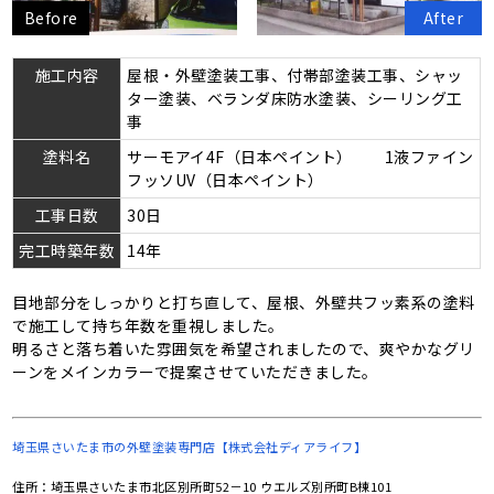
Before
After
施工内容
屋根・外壁塗装工事、付帯部塗装工事、シャッ
ター塗装、ベランダ床防水塗装、シーリング工
事
塗料名
サーモアイ4F（日本ペイント） 1液ファイン
フッソUV（日本ペイント）
工事日数
30日
完工時築年数
14年
目地部分をしっかりと打ち直して、屋根、外壁共フッ素系の塗料
で施工して持ち年数を重視しました。
明るさと落ち着いた雰囲気を希望されましたので、爽やかなグリ
ーンをメインカラーで提案させていただきました。
埼玉県さいたま市の
外壁塗装専門店【株式会社ディアライフ】
住所：埼玉県さいたま市北区別所町52－10 ウエルズ別所町B棟101