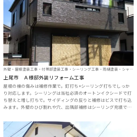
外壁・屋根塗装工事・付帯部塗装工事・シーリング工事・雨樋塗装・シャッ
ターＢＯＸ塗装
上尾市 Ａ様邸外装リフォーム工事
屋根の棟の傷みは補修作業で。釘打ち+シーリング打ちでしっか
り対応します。シーリングは当社必須のオートンイクシードで打
ち替えと増し打ちで。サイディングの反りと補修はビスで打ち込
みます。外壁のひび割れや穴、出隅部補修はシーリング充填で。
釘が浮いているところは打ち直しましょう。破風板、幕板の目地
をシーリングで打ち替えます。外壁は2色仕様の色分けで、おし
ゃれに仕上げてみましょう！ ･･･