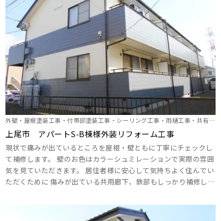
外壁・屋根塗装工事・付帯部塗装工事・シーリング工事・雨樋工事・共有廊
下塗装
上尾市 アパートS-B棟様外装リフォーム工事
現状で痛みが出ているところを屋根・壁ともに丁寧にチェックし
て補修します。 壁のお色はカラーシュミレーションで実際の雰囲
気を見ていただきます。 居住者様に安心して気持ちよく住んでい
ただくために 傷みが出ている共用廊下、鉄部もしっかり補修しま
す。 ･･･