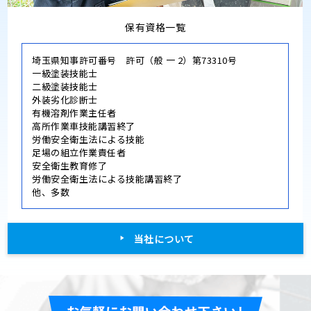
保有資格一覧
埼玉県知事許可番号 許可（般 一 2）第73310号
一級塗装技能士
二級塗装技能士
外装劣化診断士
有機溶剤作業主任者
高所作業車技能講習終了
労働安全衛生法による技能
足場の組立作業責任者
安全衛生教育修了
労働安全衛生法による技能講習終了
他、多数
当社について