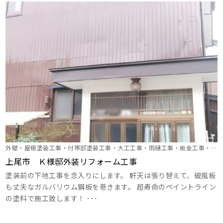
外壁・屋根塗装工事・付帯部塗装工事・大工工事・雨樋工事・板金工事・そ
の他工事
上尾市 Ｋ様邸外装リフォーム工事
塗装前の下地工事を念入りにします。 軒天は張り替えて、破風板
も丈夫なガルバリウム鋼板を巻きます。 超寿命のペイントライン
の塗料で施工致します！ ･･･