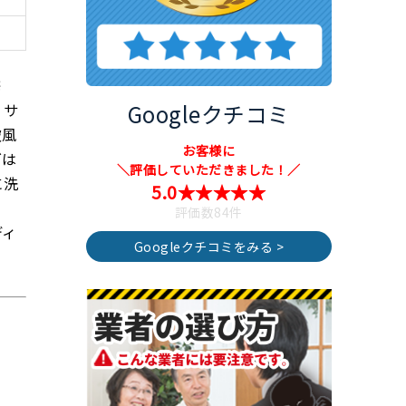
修
Googleクチコミ
 サ
破風
お客様に
グは
＼評価していただきました！／
に洗
5.0★★★★★
評価数84件
ディ
Googleクチコミをみる >