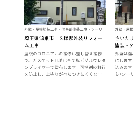
レタン塗膜防水工法で安心して長くお使
いいただけるようにしましょう。高圧洗浄
時に駐車スペ･･･
外壁・屋根塗装工事・付帯部塗装工事・シーリン
外壁・屋
グ工事・雨樋塗装・折半板鋼板塗装・ラチスフェ
埼玉県鴻巣市 Ｓ様邸外装リフォー
グ工事・
さいた
ム工事
塗装・
ンス塗装
屋根のコロニアルの補修は差し替え補修
外壁は傷
で。ガスケット目地は全て塩ビゾルウレタ
にします
ンプライマーで塗布します。可塑剤の移行
込みます
を防止し、上塗りがべたつきにくくなり
ち+シー
ます。 上塗り適応性が広く下地への密着
ングで補
性が高いです！外壁のひび割れ、穴、外
ーリング
壁出隅部補修はシーリング打ちで。2重の
はシーリ
破風板はともに塗装します。鉄部はエポキ
用します
シ系錆止めでしっかり下塗りします。 サ
スで打ち
ッシ回りはシーリングはオートンイクシ
ングの門
ードで増し打ちで。バルコニーの下屋根の
補修しま
折板銅板塗装は見えるとこまでしっかり
かり塗布