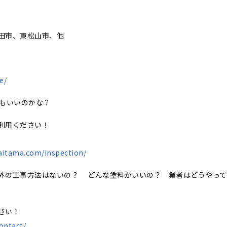
田市、東松山市、他
e/
でもいいのかな？
利用ください！
saitama.com/inspection/
外の工事方法はないの？ どんな塗料がいいの？ 業者はどうやって
さい！
ontact/