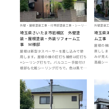
外壁・屋根塗装工事・付帯部塗装工事・シーリン
外壁塗装
グ工事・雨樋塗装・シャッターＢＯＸ塗装・バル
埼玉県さいたま市岩槻区 外壁塗
事・その
埼玉県
装・屋根塗装・外装リフォーム工
ム工事
コニ―防水工事・網戸設置工事
事 Ｍ様邸
屋根の棟
直ししま
屋根は新型タスペーサーを差し込みで使
みが見え
用します。屋根の棟の釘打ち補修は釘打ち
高級シー
+シーリング打ちで。バルコニー手摺付け
用します
根部も化粧シーリング打ちで。色は黒で対
ましょう
応します。繋ぎ目も同様です。外壁のひび
ので補修
割れ、穴、外壁出隅部補修もシーリング
です。バ
打ちでしっかり対応します。サイディング
はしっか
の釘浮き補修は釘の打ち直しで。破風板は
使用しま
ハイパーシーラーエポで下地を取って、錆
ドのある
止め効果を高めます。目地もシーリングで
打ち替えます。バルコニーの防水工事はウ