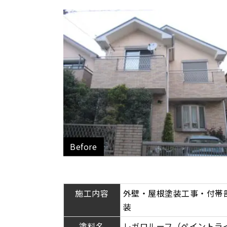
Before
施工内容
外壁・屋根塗装工事・付帯
装
塗料名
レガロルーフ（ペイントラ