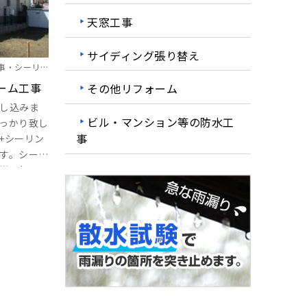
天窓工事
サイディング張り替え
事・シーリン
Ｘ塗装・外塀
ーム工事
その他リフォーム
し込みま
ビル・マンション等の防水工
っかり致し
事
+シーリン
す。シーリ
増し打ち
は釘の打ち
イパーシー
ングで打
ーラー+水
で。バルコ
の施工を