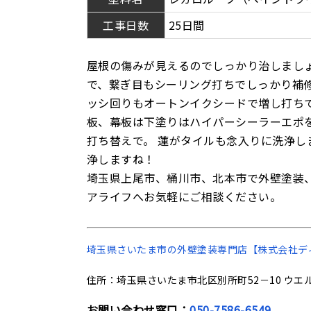
工事日数
25日間
屋根の傷みが見えるのでしっかり治しまし
で、繋ぎ目もシーリング打ちでしっかり補修
ッシ回りもオートンイクシードで増し打ち
板、幕板は下塗りはハイパーシーラーエポ
打ち替えで。 蓮がタイルも念入りに洗浄し
浄しますね！
埼玉県上尾市、桶川市、北本市で外壁塗装
アライフへお気軽にご相談ください。
埼玉県さいたま市の
外壁塗装専門店【株式会社デ
住所：埼玉県さいたま市北区別所町52－10 ウエル
お問い合わせ窓口：
050-7586-6549