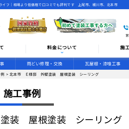
ライフ｜相場より低価格で口コミでも評判です 上尾市、桶川市、北本市
営
て
料金について
施
事
雨どい修理・交換
瓦屋根・漆喰工事
事例
>
北本市 Ｅ様邸 外壁塗装 屋根塗装 シーリング
施工事例
壁塗装 屋根塗装 シーリング