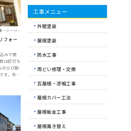
工事メニュー
外壁塗装
事・シーリン
リフォー
屋根塗装
防水工事
込みで使
修は釘打ち
ルのひび割
雨どい修理・交換
です。外壁
修もシー
瓦屋根・漆喰工事
釘浮きもシ
はハイパー
屋根カバー工法
目地もシー
のサイディ
屋根板金工事
りましょ
屋根葺き替え