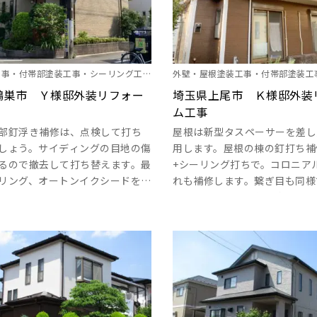
工事・付帯部塗装工事・シーリング工
外壁・屋根塗装工事・付帯部塗装工
他工事
鴻巣市 Ｙ様邸外装リフォー
グ工事・雨樋塗装・その他塗装
埼玉県上尾市 Ｋ様邸外装
ム工事
部釘浮き補修は、点検して打ち
屋根は新型タスペーサーを差し
しょう。サイディングの目地の傷
用します。屋根の棟の釘打ち補
るので撤去して打ち替えます。最
+シーリング打ちで。コロニア
リング、オートンイクシードを使
れも補修します。繋ぎ目も同様
。サッシ回り、入り隅も同様にし
のひび割れ、穴、外壁出隅部補
。サイディングの反りも見られる
リング打ちで、サイディングの
します。外壁ひび割れ、穴も同様
ーリングで補修します。破風板
ルコニーの笠木、板金、破風板等
シーラーエポで下地を取って、
り下塗りにエポキシ系錆止めを
リングで打ち替えます。玄関部
す。ハイクオリティーで、プライ
ング意匠性はクリヤーを2回塗
仕事をしっかり提供します。 ･･･
う。 ･･･