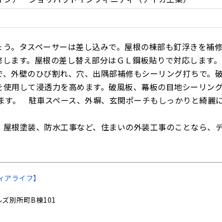
ょう。タスペーサーは差し込みで。屋根の棟部も釘浮きを補
します。屋根の差し替え部分はＧＬ鋼板貼りで対応します。
で、外壁のひび割れ、穴、出隅部補修もシーリング打ちで。
を使用して浸透力を高めます。破風板、幕板の目地シーリン
ます。 駐車スペース、外塀、玄関ポーチもしっかりと綺麗
、屋根塗装、防水工事など、住まいの外装工事のことなら、
ィアライフ】
ズ別所町B棟101