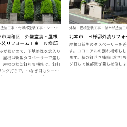
根塗装工事・付帯部塗装工事・シーリン
外壁・屋根塗装工事・付帯部塗装工
雨樋塗装・その他塗装
ま市浦和区 外壁塗装・屋根
グ工事・雨樋塗装・シャッターＢＯ
北本市 Ｈ様邸外装リフォ
外装リフォーム工事 Ｎ様邸
塗装
屋根は新型のタスペーサーを差
す。コロニアルの割れ補修もし
みが強いので、下地処理を念入り
ます。棟の釘浮き補修は釘打ち
。屋根は新型タスペーサーで差し
グ打ちで棟部繋ぎ目も補修しま
。屋根の棟部釘打ち補修は、釘打
ングはイクシードで打ち替え、
リング打ちで。つなぎ目もシーリ
で。サイディングの釘浮き補修
修します。サイディング目地はシ
直しで対応します。破風板はハ
打ち替えで、サッシ周り、入り隅
ラーエポを塗布。目地もシーリ
ング増し打ちで。イクシードを使
ち替えます。外塀は微弾性フィ
。サイディングの反りと補修はビ
性シリコン樹脂塗装を2回塗り
込みましょう。玄関部のサイディ
ニーはウレタン塗膜防水で安心
扉はキズがあるのでポリパテで
しましょう。 ･･･
す。破風板・幕板は下塗りをしっ
し、目地のシーリングも丁寧に