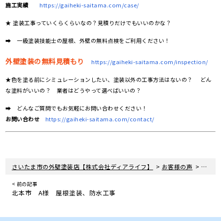
施工実績
https://gaiheki-saitama.com/case/
★ 塗装工事っていくらくらいなの？見積りだけでもいいのかな？
➡ 一級塗装技能士の屋根、外壁の無料点検をご利用ください！
外壁塗装の無料見積もり
https://gaiheki-saitama.com/inspection/
★色を塗る前にシミュレーションしたい、塗装以外の工事方法はないの？ どん
な塗料がいいの？ 業者はどうやって選べばいいの？
➡ どんなご質問でもお気軽にお問い合わせください！
お問い合わせ
https://gaiheki-saitama.com/contact/
>
>
さいたま市の外壁塗装店【株式会社ディアライフ】
お客様の声
上尾市
< 前の記事
北本市 A様 屋根塗装、防水工事