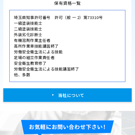
保有資格一覧
埼玉県知事許可番号 許可（般 一 2）第73310号
一級塗装技能士
二級塗装技能士
外装劣化診断士
有機溶剤作業主任者
高所作業車技能講習終了
労働安全衛生法による技能
足場の組立作業責任者
安全衛生教育修了
労働安全衛生法による技能講習終了
他、多数
当社について