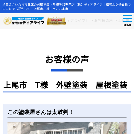
埼玉県さいたま市北区の外壁塗装・屋根塗装専門店（株）ディアライフ｜相場より低価格で
口コミでも評判です 上尾市、桶川市、北本市
tog
Skip
さいたま市の外壁塗装店【株式会社ディアライフ】
>
お客様の声
>
上尾市 
nav
to
MENU
main
content
お客様の声
上尾市 T様 外壁塗装 屋根塗装
Before
After
この塗装屋さんは太鼓判！