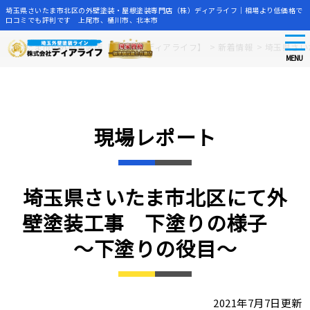
埼玉県さいたま市北区の外壁塗装・屋根塗装専門店（株）ディアライフ｜相場より低価格で
口コミでも評判です 上尾市、桶川市、北本市
tog
Skip
さいたま市の外壁塗装店【株式会社ディアライフ】
>
新着情報
>
埼玉県さい
nav
to
MENU
main
content
現場レポート
埼玉県さいたま市北区にて外
壁塗装工事 下塗りの様子
～下塗りの役目～
2021年7月7日更新