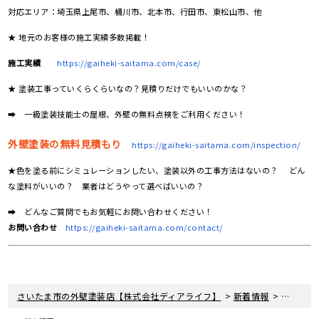
対応エリア：埼玉県上尾市、桶川市、北本市、行田市、東松山市、他
★ 地元のお客様の施工実績多数掲載！
施工実績
https://gaiheki-saitama.com/case/
★ 塗装工事っていくらくらいなの？見積りだけでもいいのかな？
➡ 一級塗装技能士の屋根、外壁の無料点検をご利用ください！
外壁塗装の無料見積もり
https://gaiheki-saitama.com/inspection/
★色を塗る前にシミュレーションしたい、塗装以外の工事方法はないの？ どん
な塗料がいいの？ 業者はどうやって選べばいいの？
➡ どんなご質問でもお気軽にお問い合わせください！
お問い合わせ
https://gaiheki-saitama.com/contact/
>
>
さいたま市の外壁塗装店【株式会社ディアライフ】
新着情報
埼玉県さ