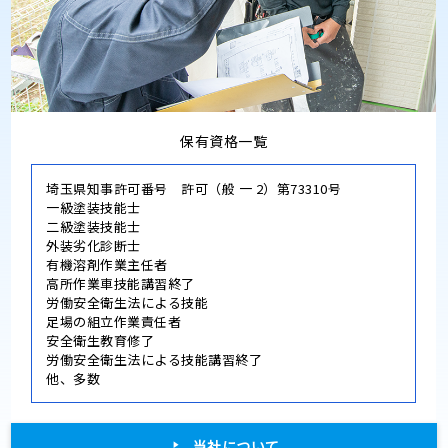
保有資格一覧
埼玉県知事許可番号 許可（般 一 2）第73310号
一級塗装技能士
二級塗装技能士
外装劣化診断士
有機溶剤作業主任者
高所作業車技能講習終了
労働安全衛生法による技能
足場の組立作業責任者
安全衛生教育修了
労働安全衛生法による技能講習終了
他、多数
当社について