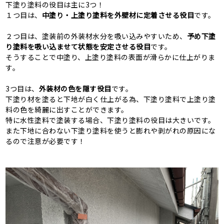
下塗り塗料の役目は主に3つ！
１つ目は、
中塗り・上塗り塗料を外壁材に定着させる役目
です。
２つ目は、塗装前の外装材水分を吸い込みやすいため、
予め下塗
り塗料を吸い込ませて状態を安定させる役目
です。
そうすることで中塗り、上塗り塗料の表面が滑らかに仕上がりま
す。
3つ目は、
外装材の色を隠す役目
です。
下塗り材を塗ると下地が白く仕上がる為、下塗り塗料で上塗り塗
料の色を綺麗に出すことができます。
特に水性塗料で塗装する場合、下塗り塗料の役目は大きいです。
また下地に合わない下塗り塗料を使うと膨れや剥がれの原因にな
るので注意が必要です！