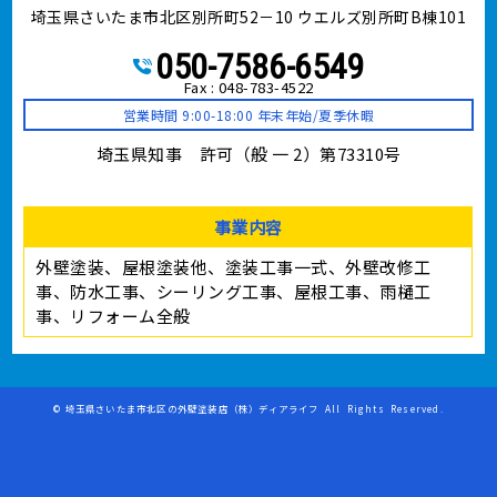
埼玉県さいたま市北区別所町52－10 ウエルズ別所町B棟101
050-7586-6549
Fax : 048-783-4522
営業時間 9:00-18:00 年末年始/夏季休暇
埼玉県知事 許可（般 一 2）第73310号
事業内容
外壁塗装、屋根塗装他、塗装工事⼀式、外壁改修工
事、防水工事、シーリング工事、屋根工事、雨樋工
事、リフォーム全般
©
埼玉県さいたま市北区の外壁塗装店（株）ディアライフ
All Rights Reserved.