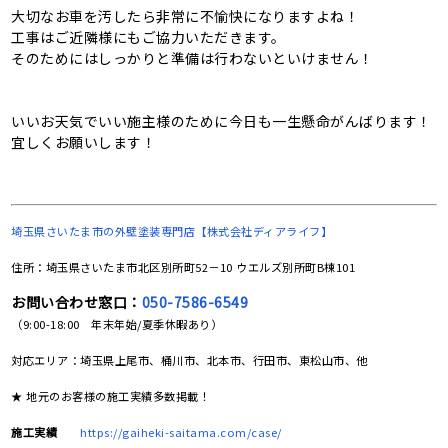
大切なお車を汚したら非常に不愉快になりますよね！
工事はご近隣様にもご協力いただきます。
そのためにはしっかりと準備は行わないといけません！
いいお天気でいい施主様のために今日も一生懸命がんばります！
宜しくお願いします！
埼玉県さいたま市の
外壁塗装専門店【株式会社ディアライフ】
住所：埼玉県さいたま市北区別所町52－10 ウエルズ別所町B棟101
お問い合わせ窓口：
050-7586-6549
（9:00-18:00 年末年始/夏季休暇あり）
対応エリア：埼玉県上尾市、桶川市、北本市、行田市、東松山市、他
★ 地元のお客様の施工実績多数掲載！
施工実績
https://gaiheki-saitama.com/case/