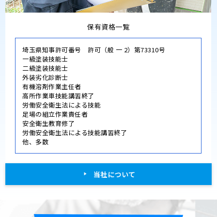
保有資格一覧
埼玉県知事許可番号 許可（般 一 2）第73310号
一級塗装技能士
二級塗装技能士
外装劣化診断士
有機溶剤作業主任者
高所作業車技能講習終了
労働安全衛生法による技能
足場の組立作業責任者
安全衛生教育修了
労働安全衛生法による技能講習終了
他、多数
当社について