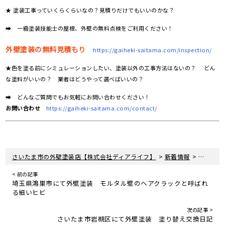
★ 塗装工事っていくらくらいなの？見積りだけでもいいのかな？
➡ 一級塗装技能士の屋根、外壁の無料点検をご利用ください！
外壁塗装の無料見積もり
https://gaiheki-saitama.com/inspection/
★色を塗る前にシミュレーションしたい、塗装以外の工事方法はないの？ どん
な塗料がいいの？ 業者はどうやって選べばいいの？
➡ どんなご質問でもお気軽にお問い合わせください！
お問い合わせ
https://gaiheki-saitama.com/contact/
>
>
さいたま市の外壁塗装店【株式会社ディアライフ】
新着情報
さいたま
< 前の記事
埼玉県鴻巣市にて外壁塗装 モルタル壁のヘアクラックと呼ばれ
る細いヒビ
次の記事 >
さいたま市岩槻区にて外壁塗装 塗り替え交換日記