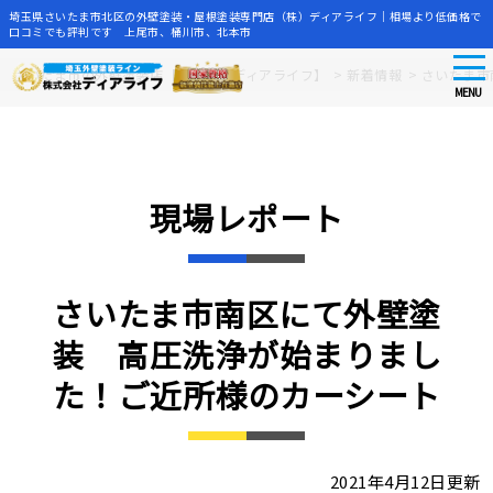
埼玉県さいたま市北区の外壁塗装・屋根塗装専門店（株）ディアライフ｜相場より低価格で
口コミでも評判です 上尾市、桶川市、北本市
tog
Skip
さいたま市の外壁塗装店【株式会社ディアライフ】
>
新着情報
>
さいたま市
nav
to
MENU
main
content
現場レポート
さいたま市南区にて外壁塗
装 高圧洗浄が始まりまし
た！ご近所様のカーシート
2021年4月12日更新