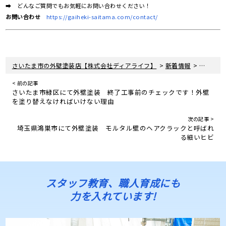
➡ どんなご質問でもお気軽にお問い合わせください！
お問い合わせ
https://gaiheki-saitama.com/contact/
>
>
さいたま市の外壁塗装店【株式会社ディアライフ】
新着情報
埼玉県越
< 前の記事
さいたま市緑区にて外壁塗装 終了工事前のチェックです！外壁
を塗り替えなければいけない理由
次の記事 >
埼玉県鴻巣市にて外壁塗装 モルタル壁のヘアクラックと呼ばれ
る細いヒビ
スタッフ教育、職人育成にも
力を入れています!