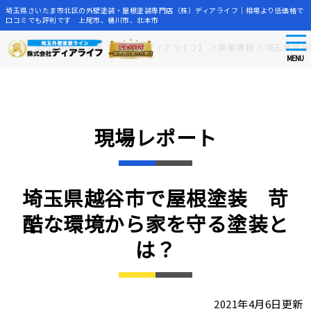
埼玉県さいたま市北区の外壁塗装・屋根塗装専門店（株）ディアライフ｜相場より低価格で
口コミでも評判です 上尾市、桶川市、北本市
tog
Skip
さいたま市の外壁塗装店【株式会社ディアライフ】
>
新着情報
>
埼玉県越谷
nav
to
MENU
main
content
現場レポート
埼玉県越谷市で屋根塗装 苛
酷な環境から家を守る塗装と
は？
2021年4月6日更新