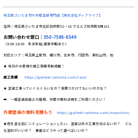
埼玉県さいたま市の
外壁塗装専門店【株式会社ディアライフ】
住所：埼玉県さいたま市北区別所町52－10 ウエルズ別所町B棟101
お問い合わせ窓口：
050-7586-6549
（9:00-18:00 年末年始/夏季休暇あり）
対応エリア：埼玉県上尾市、桶川市、北本市、行田市、東松山市、他
★ 地元のお客様の施工実績多数掲載！
施工実績
https://gaiheki-saitama.com/case/
★ 塗装工事っていくらくらいなの？見積りだけでもいいのかな？
➡ 一級塗装技能士の屋根、外壁の無料点検をご利用ください！
外壁塗装の無料見積もり
https://gaiheki-saitama.com/inspection/
★色を塗る前にシミュレーションしたい、塗装以外の工事方法はないの？ どん
な塗料がいいの？ 業者はどうやって選べばいいの？