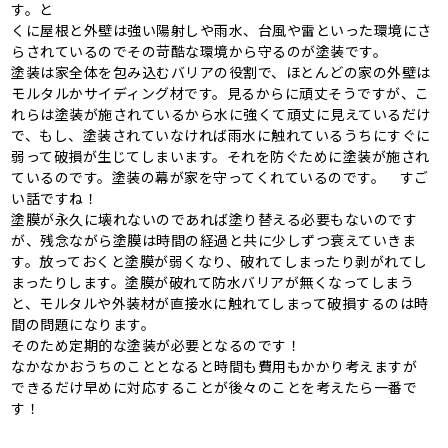
す。と
くに屋根と外壁は強い陽射しや雨水、台風や雷といった環境にさ
らされているのでその苛酷な環境から守るのが塗装です。
塗装は家全体を包み込むバリアの役割で、ほとんどの家の外壁は
モルタルかサイディング材です。見るからに頑丈そうですが、こ
れらは塗装が施されているから水に強くて頑丈に見えているだけ
で、もし、塗装されていなければ雨水に触れているうちにすぐに
弱って破損が生じてしまいます。それを防ぐために塗装が施され
ているのです。塗装の幕が家を守ってくれているのです。 すご
い話ですね！
塗膜が永久に壊れないのであれば塗り替える必要もないのです
が、残念ながら塗膜は時間の経過と共に少しずつ衰えていきま
す。放っておくと塗膜が弱くなり、破れてしまったり剥がれてし
まったりします。塗膜が破れて防水バリアが無くなってしまう
と、モルタルや外装材が直接水に触れてしまって破損するのは時
間の問題になります。
そのため定期的な塗装が必要となるのです！
なかなかおうちのこととなると時間も費用もかかり考えますが
できるだけ早めに対応することが後々のことを考えたら一番で
す！