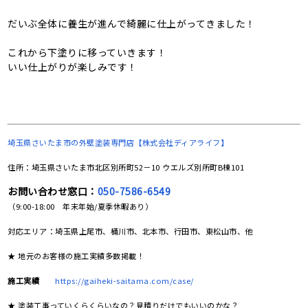
だいぶ全体に養生が進んで綺麗に仕上がってきました！
これから下塗りに移っていきます！
いい仕上がりが楽しみです！
埼玉県さいたま市の
外壁塗装専門店【株式会社ディアライフ】
住所：埼玉県さいたま市北区別所町52－10 ウエルズ別所町B棟101
お問い合わせ窓口：
050-7586-6549
（9:00-18:00 年末年始/夏季休暇あり）
対応エリア：埼玉県上尾市、桶川市、北本市、行田市、東松山市、他
★ 地元のお客様の施工実績多数掲載！
施工実績
https://gaiheki-saitama.com/case/
★ 塗装工事っていくらくらいなの？見積りだけでもいいのかな？