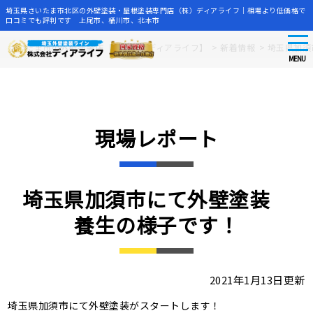
埼玉県さいたま市北区の外壁塗装・屋根塗装専門店（株）ディアライフ｜相場より低価格で
口コミでも評判です 上尾市、桶川市、北本市
tog
Skip
さいたま市の外壁塗装店【株式会社ディアライフ】
>
新着情報
>
埼玉県加須
nav
to
MENU
main
content
現場レポート
埼玉県加須市にて外壁塗装
養生の様子です！
2021年1月13日更新
埼玉県加須市にて外壁塗装がスタートします！