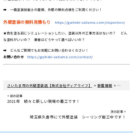
➡ 一級塗装技能士の屋根、外壁の無料点検をご利用ください！
外壁塗装の無料見積もり
https://gaiheki-saitama.com/inspection/
★色を塗る前にシミュレーションしたい、塗装以外の工事方法はないの？ どん
な塗料がいいの？ 業者はどうやって選べばいいの？
➡ どんなご質問でもお気軽にお問い合わせください！
お問い合わせ
https://gaiheki-saitama.com/contact/
>
>
さいたま市の外壁塗装店【株式会社ディアライフ】
新着情報
埼玉県加
< 前の記事
2021年 続々と新しい現場の着工です！
次の記事 >
埼玉県久喜市にて外壁塗装 シーリング施工中です！