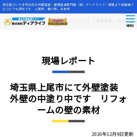
埼玉県さいたま市北区の外壁塗装・屋根塗装専門店（株）ディアライフ｜相場より低価格で
口コミでも評判です 上尾市、桶川市、北本市
tog
Skip
さいたま市の外壁塗装店【株式会社ディアライフ】
>
新着情報
>
埼玉県上尾
nav
to
MENU
main
content
現場レポート
埼玉県上尾市にて外壁塗装
外壁の中塗り中です リフォ
ームの壁の素材
2020年12月9日更新