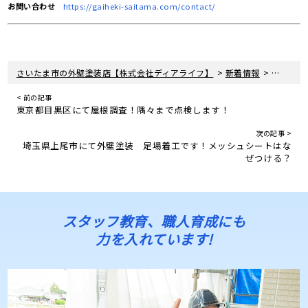
お問い合わせ
https://gaiheki-saitama.com/contact/
>
>
さいたま市の外壁塗装店【株式会社ディアライフ】
新着情報
埼玉県上
< 前の記事
東京都目黒区にて屋根調査！隅々まで点検します！
次の記事 >
埼玉県上尾市にて外壁塗装 足場着工です！メッシュシートはな
ぜつける？
スタッフ教育、職人育成にも
力を入れています!