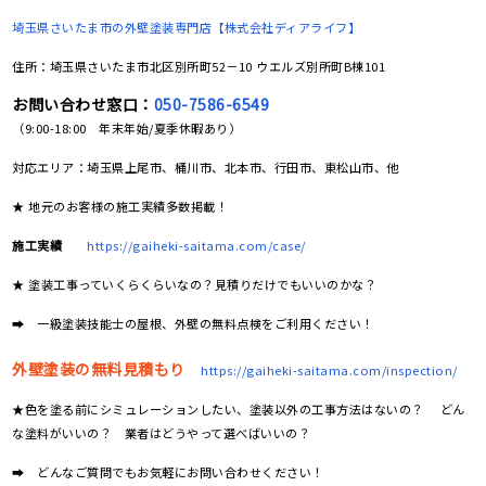
埼玉県さいたま市の
外壁塗装専門店【株式会社ディアライフ】
住所：埼玉県さいたま市北区別所町52－10 ウエルズ別所町B棟101
お問い合わせ窓口：
050-7586-6549
（9:00-18:00 年末年始/夏季休暇あり）
対応エリア：埼玉県上尾市、桶川市、北本市、行田市、東松山市、他
★ 地元のお客様の施工実績多数掲載！
施工実績
https://gaiheki-saitama.com/case/
★ 塗装工事っていくらくらいなの？見積りだけでもいいのかな？
➡ 一級塗装技能士の屋根、外壁の無料点検をご利用ください！
外壁塗装の無料見積もり
https://gaiheki-saitama.com/inspection/
★色を塗る前にシミュレーションしたい、塗装以外の工事方法はないの？ どん
な塗料がいいの？ 業者はどうやって選べばいいの？
➡ どんなご質問でもお気軽にお問い合わせください！