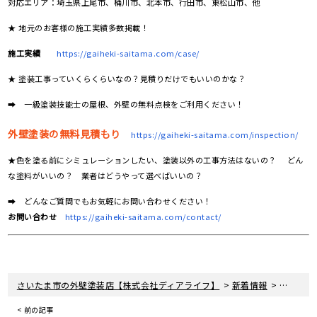
対応エリア：埼玉県上尾市、桶川市、北本市、行田市、東松山市、他
★ 地元のお客様の施工実績多数掲載！
施工実績
https://gaiheki-saitama.com/case/
★ 塗装工事っていくらくらいなの？見積りだけでもいいのかな？
➡ 一級塗装技能士の屋根、外壁の無料点検をご利用ください！
外壁塗装の無料見積もり
https://gaiheki-saitama.com/inspection/
★色を塗る前にシミュレーションしたい、塗装以外の工事方法はないの？ どん
な塗料がいいの？ 業者はどうやって選べばいいの？
➡ どんなご質問でもお気軽にお問い合わせください！
お問い合わせ
https://gaiheki-saitama.com/contact/
>
>
さいたま市の外壁塗装店【株式会社ディアライフ】
新着情報
東京都杉
< 前の記事