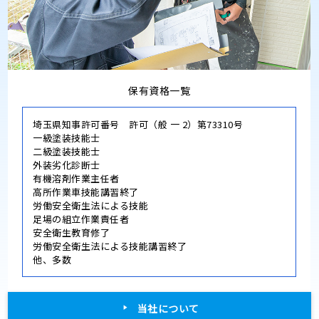
保有資格一覧
埼玉県知事許可番号 許可（般 一 2）第73310号
一級塗装技能士
二級塗装技能士
外装劣化診断士
有機溶剤作業主任者
高所作業車技能講習終了
労働安全衛生法による技能
足場の組立作業責任者
安全衛生教育修了
労働安全衛生法による技能講習終了
他、多数
当社について