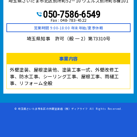
埼玉県さいたま市北区別所町52－10 ウエルズ別所町B棟101
050-7586-6549
Fax : 048-783-4522
営業時間 9:00-18:00 年末年始/夏季休暇
埼玉県知事 許可（般 一 2）第73310号
事業内容
外壁塗装、屋根塗装他、塗装工事⼀式、外壁改修工
事、防水工事、シーリング工事、屋根工事、雨樋工
事、リフォーム全般
©
埼玉県さいたま市北区の外壁塗装店（株）ディアライフ
All Rights Reserved.