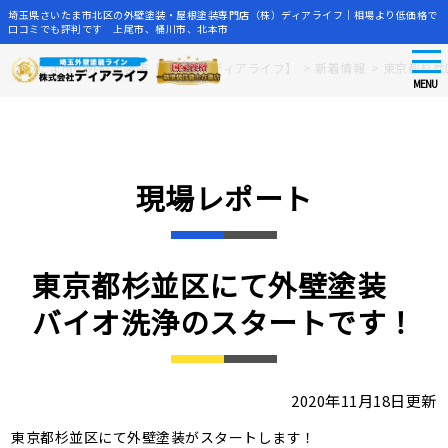
埼玉県さいたま市北区の外壁塗装・屋根塗装専門店（株）ディアライフ｜相場より低価格で
口コミでも評判です 上尾市、桶川市、北本市
tog
Skip
さいたま市の外壁塗装店【株式会社ディアライフ】
>
新着情報
>
東京都杉並
nav
to
MENU
main
content
現場レポート
東京都杉並区にて外壁塗装
バイオ洗浄のスタートです！
2020年11月18日更新
東京都杉並区にて外壁塗装がスタートします！