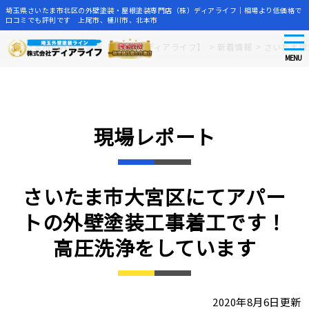
埼玉県さいたま市北区の外壁塗装・屋根塗装専門店（株）ディアライフ｜相場より低価格で
口コミでも評判です 上尾市、桶川市、北本市
tog
Skip
さいたま市の外壁塗装店【株式会社ディアライフ】
>
新着情報
>
さいたま市
nav
to
MENU
main
content
現場レポート
さいたま市大宮区にてアパー
トの外壁塗装工事着工です！
高圧洗浄をしています
2020年8月6日更新