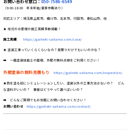
お問い合わせ窓口：
050-7586-6549
（9:00-18:00 年末年始/夏季休暇あり）
対応エリア：埼玉県上尾市、桶川市、北本市、行田市、東松山市、他
★ 地元のお客様の施工実績多数掲載！
施工実績
https://gaiheki-saitama.com/case/
★ 塗装工事っていくらくらいなの？見積りだけでもいいのかな？
➡ 一級塗装技能士の屋根、外壁の無料点検をご利用ください！
外壁塗装の無料見積もり
https://gaiheki-saitama.com/inspection/
★色を塗る前にシミュレーションしたい、塗装以外の工事方法はないの？ どん
な塗料がいいの？ 業者はどうやって選べばいいの？
➡ どんなご質問でもお気軽にお問い合わせください！
お問い合わせ
https://gaiheki-saitama.com/contact/