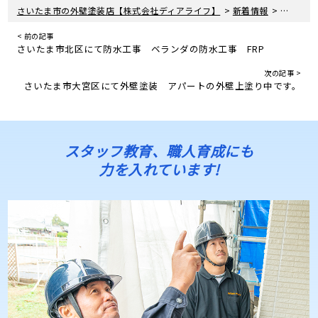
>
>
さいたま市の外壁塗装店【株式会社ディアライフ】
新着情報
さいたま
< 前の記事
さいたま市北区にて防水工事 ベランダの防水工事 FRP
次の記事 >
さいたま市大宮区にて外壁塗装 アパートの外壁上塗り中です。
スタッフ教育、職人育成にも
力を入れています!