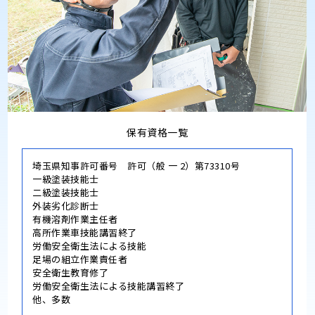
保有資格一覧
埼玉県知事許可番号 許可（般 一 2）第73310号
一級塗装技能士
二級塗装技能士
外装劣化診断士
有機溶剤作業主任者
高所作業車技能講習終了
労働安全衛生法による技能
足場の組立作業責任者
安全衛生教育修了
労働安全衛生法による技能講習終了
他、多数