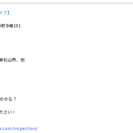
イフ】
町B棟101
東松山市、他
いのかな？
ださい！
a.com/inspection/