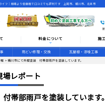
ライフ｜相場より低価格で口コミでも評判です 上尾市、桶川市、北本市
営
て
料金について
施
事
雨どい修理・交換
瓦屋根・漆喰工事
情報
>
桶川市にて外壁塗装 付帯部雨戸を塗装しています。
現場レポート
 付帯部雨戸を塗装しています