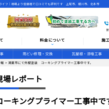
ライフ｜相場より低価格で口コミでも評判です 上尾市、桶川市、北本市
営
て
料金について
施
事
雨どい修理・交換
瓦屋根・漆喰工事
情報
>
鴻巣市にて外壁塗装 コーキングプライマー工事中です。
現場レポート
コーキングプライマー工事中で