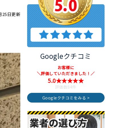
3月25日更新
Googleクチコミ
お客様に
＼評価していただきました！／
5.0★★★★★
評価数84件
Googleクチコミをみる >