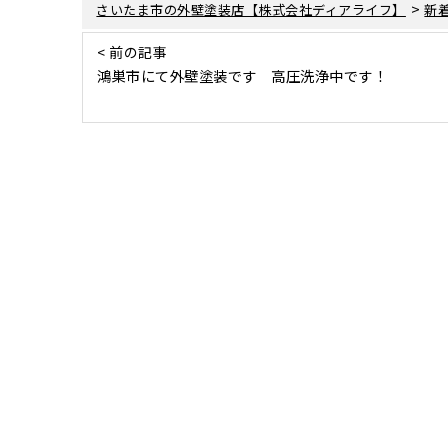
>
さいたま市の外壁塗装店【株式会社ディアライフ】
新
< 前の記事
鴻巣市にて外壁塗装です 高圧洗浄中です！