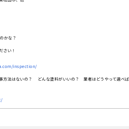
いのかな？
ださい！
a.com/inspection/
事方法はないの？ どんな塗料がいいの？ 業者はどうやって選べ
t/