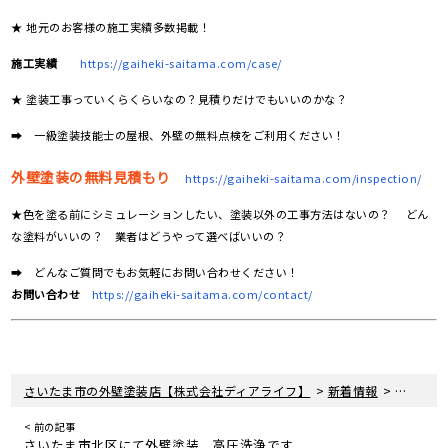
★ 地元のお客様の施工実績多数掲載！
施工実績
https://gaiheki-saitama.com/case/
★ 塗装工事っていくらくらいなの？見積りだけでもいいのかな？
➡ 一級塗装技能士の屋根、外壁の無料点検をご利用ください！
外壁塗装の無料見積もり
https://gaiheki-saitama.com/inspection/
★色を塗る前にシミュレーションしたい、塗装以外の工事方法はないの？ どん
な塗料がいいの？ 業者はどうやって選べばいいの？
➡ どんなご質問でもお気軽にお問い合わせください！
お問い合わせ
https://gaiheki-saitama.com/contact/
>
>
さいたま市の外壁塗装店【株式会社ディアライフ】
新着情報
上尾市に
< 前の記事
さいたま市北区にて外壁塗装 高圧洗浄です