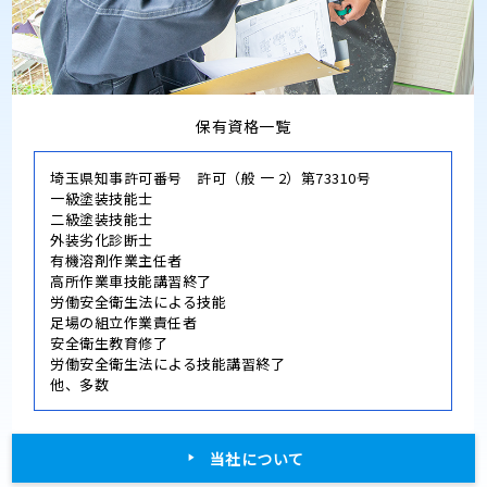
保有資格一覧
埼玉県知事許可番号 許可（般 一 2）第73310号
一級塗装技能士
二級塗装技能士
外装劣化診断士
有機溶剤作業主任者
高所作業車技能講習終了
労働安全衛生法による技能
足場の組立作業責任者
安全衛生教育修了
労働安全衛生法による技能講習終了
他、多数
当社について