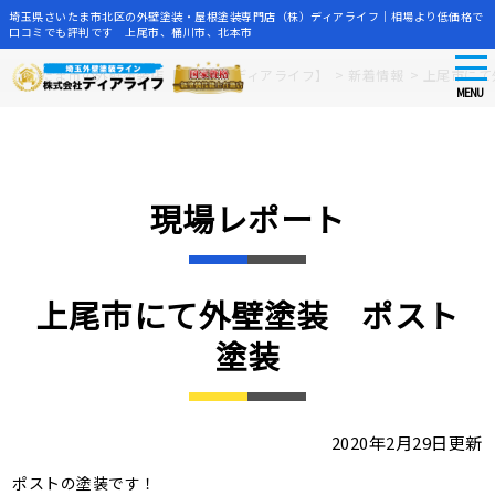
埼玉県さいたま市北区の外壁塗装・屋根塗装専門店（株）ディアライフ｜相場より低価格で
口コミでも評判です 上尾市、桶川市、北本市
tog
Skip
さいたま市の外壁塗装店【株式会社ディアライフ】
>
新着情報
>
上尾市にて
nav
to
MENU
main
content
現場レポート
上尾市にて外壁塗装 ポスト
塗装
2020年2月29日更新
ポストの塗装です！