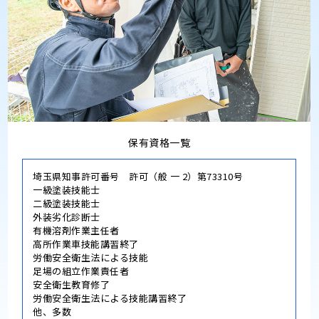
保有資格一覧
埼玉県知事許可番号 許可（般 一 2）第73310号
一級塗装技能士
二級塗装技能士
外装劣化診断士
有機溶剤作業主任者
高所作業車技能講習終了
労働安全衛生法による技能
足場の組立作業責任者
安全衛生教育修了
労働安全衛生法による技能講習終了
他、多数