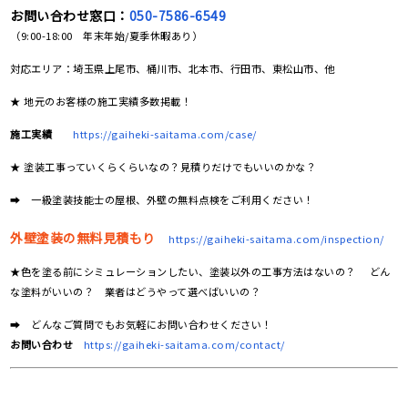
お問い合わせ窓口：
050-7586-6549
（9:00-18:00 年末年始/夏季休暇あり）
対応エリア：埼玉県上尾市、桶川市、北本市、行田市、東松山市、他
★ 地元のお客様の施工実績多数掲載！
施工実績
https://gaiheki-saitama.com/case/
★ 塗装工事っていくらくらいなの？見積りだけでもいいのかな？
➡ 一級塗装技能士の屋根、外壁の無料点検をご利用ください！
外壁塗装の無料見積もり
https://gaiheki-saitama.com/inspection/
★色を塗る前にシミュレーションしたい、塗装以外の工事方法はないの？ どん
な塗料がいいの？ 業者はどうやって選べばいいの？
➡ どんなご質問でもお気軽にお問い合わせください！
お問い合わせ
https://gaiheki-saitama.com/contact/