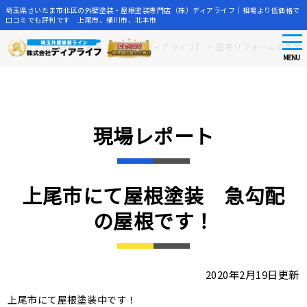
埼玉県さいたま市北区の外壁塗装・屋根塗装専門店（株）ディアライフ｜相場より低価格で
口コミでも評判です 上尾市、桶川市、北本市
tog
Skip
さいたま市の外壁塗装店【株式会社ディアライフ】
>
住宅リフォームの真実
nav
to
MENU
main
content
現場レポート
上尾市にて屋根塗装 急勾配
の屋根です！
2020年2月19日更新
上尾市にて屋根塗装中です！