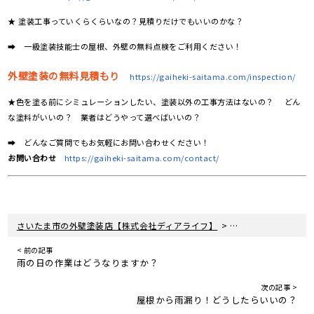
★ 塗装工事っていくらくらいなの？見積りだけでもいいのかな？
➡ 一級塗装技能士の屋根、外壁の無料点検をご利用ください！
外壁塗装の無料見積もり
https://gaiheki-saitama.com/inspection/
★色を塗る前にシミュレーションしたい、塗装以外の工事方法はないの？ どん
な塗料がいいの？ 業者はどうやって選べばいいの？
➡ どんなご質問でもお気軽にお問い合わせください！
お問い合わせ
https://gaiheki-saitama.com/contact/
>
>
さいたま市の外壁塗装店【株式会社ディアライフ】
よくあるご質問
お
< 前の記事
雨の日の作業はどうなりますか？
次の記事 >
屋根から雨漏り！どうしたらいいの？