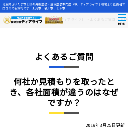
埼玉県さいたま市北区の外壁塗装・屋根塗装専門店（株）ディアライフ｜相場より低価格で
口コミでも評判です 上尾市、桶川市、北本市
tog
Skip
さいたま市の外壁塗装店【株式会社ディアライフ】
>
よくあるご質問
>
お見
nav
to
MENU
main
content
よくあるご質問
何社か見積もりを取ったと
き、各社面積が違うのはなぜ
ですか？
2019年3月25日更新