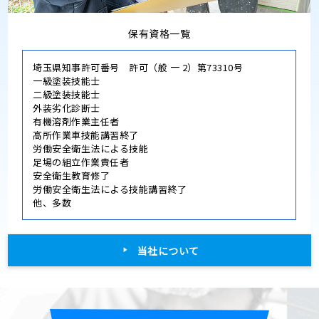
保有資格一覧
埼玉県知事許可番号 許可（般 一 2）第73310号
一級塗装技能士
二級塗装技能士
外装劣化診断士
有機溶剤作業主任者
高所作業車技能講習終了
労働安全衛生法による技能
足場の組立作業責任者
安全衛生教育修了
労働安全衛生法による技能講習終了
他、多数
当社について