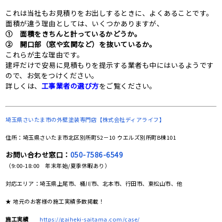
これは当社もお見積りをお出しするときに、よくあることです。
面積が違う理由としては、いくつかありますが、
① 面積をきちんと計っているかどうか。
② 開口部（窓や玄関など）を抜いているか。
これらが主な理由です。
建坪だけで安易に見積もりを提示する業者も中にはいるようです
ので、お気をつけください。
詳しくは、
工事業者の選び方
をご覧ください。
埼玉県さいたま市の
外壁塗装専門店【株式会社ディアライフ】
住所：埼玉県さいたま市北区別所町52－10 ウエルズ別所町B棟101
お問い合わせ窓口：
050-7586-6549
（9:00-18:00 年末年始/夏季休暇あり）
対応エリア：埼玉県上尾市、桶川市、北本市、行田市、東松山市、他
★ 地元のお客様の施工実績多数掲載！
施工実績
https://gaiheki-saitama.com/case/